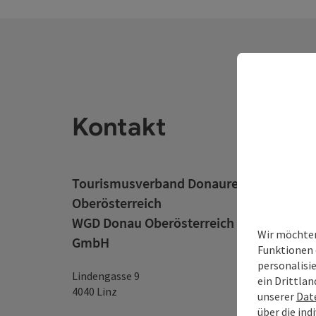
Kontakt
Tourismusverband Donauregion
Oberösterreich
WGD Donau Oberösterreich Tourismus
Wir möchten
GmbH
Funktionen 
personalisi
Lindengasse 9
ein Drittlan
4040 Linz
unserer
Dat
über die ind