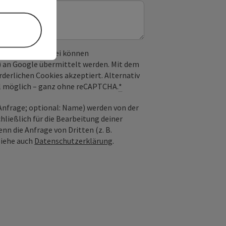
 verwendet. Dabei können
) an Google übermittelt werden. Mit dem
derlichen Cookies akzeptiert. Alternativ
il möglich – ganz ohne reCAPTCHA.
*
nfrage; optional: Name) werden von der
ießlich für die Bearbeitung deiner
n die Anfrage von Dritten (z. B.
Siehe auch
Datenschutzerklärung
.