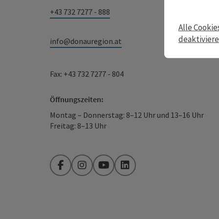
+43 732 7277 - 888
Alle Cookie
deaktivier
info@donauregion.at
Fax: +43 732 7277 - 804
Öffnungszeiten:
Montag – Donnerstag: 8–12 Uhr und 13–16 Uhr
Freitag: 8–13 Uhr
Facebook
Instagram
YouTube
LinkedIn