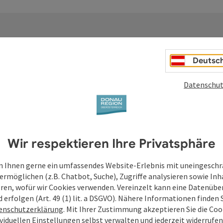
Deutsc
Deine Anfrage an di
Datenschut
Oberösterreich
Wir respektieren Ihre Privatsphäre
Felder mit
*
sind Pflichtfelder
 Ihnen gerne ein umfassendes Website-Erlebnis mit uneingesch
Vorname
Nachname
ermöglichen (z.B. Chatbot, Suche), Zugriffe analysieren sowie Inh
eren, wofür wir Cookies verwenden. Vereinzelt kann eine Datenübe
d erfolgen (Art. 49 (1) lit. a DSGVO). Nähere Informationen finden S
enschutzerklärung
. Mit Ihrer Zustimmung akzeptieren Sie die Cook
Unverbindliche Anfrage
*
ividuellen Einstellungen selbst verwalten und jederzeit widerrufe