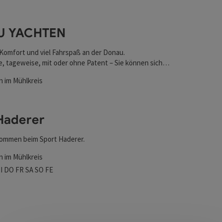
l verfeinert werden kann. Die Ergebnisse in der Liste werd
U YACHTEN
 Komfort und viel Fahrspaß an der Donau.
 tageweise, mit oder ohne Patent – Sie können sich
Charter-Paket selbst wählen und somit den perfekten
nen
in im Mühlkreis
reunden und Familie genießen.
ten
Haderer
lkommen beim Sport Haderer.
in im Mühlkreis
szeiten
tag geöffnet
ienstag geöffnet
Mittwoch geöffnet
Donnerstag geöffnet
Freitag geöffnet
Samstag geöffnet
Sonntag geöffnet
Feiertag geöffnet
I
DO
FR
SA
SO
FE
nen