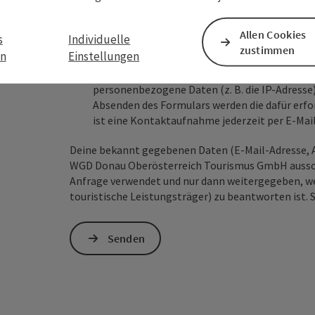
Allen Cookies
s
Individuelle
zustimmen
en
Einstellungen
Zum Schutz vor Spam wird Google reCAPTCHA
personenbezogene Daten (z. B. die IP-Adresse
Absenden des Formulars werden die dafür erfor
ist eine Kontaktaufnahme jederzeit per E-Ma
Deine bekannt gegebenen Daten (E-Mail-Adresse, A
WGD Donau Oberösterreich Tourismus GmbH ausschl
Anfrage verwendet und nur dann weitergegeben, wen
touristische Leistungsträger) zu beantworten ist. 
Senden