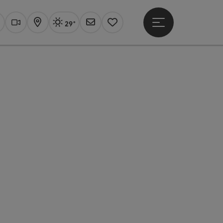
29°
Hauptmenü öffne
Aktuelles Wetter
Linz, sonnig
uchen
Webcams
Karte
Newsletter
Merkzettel