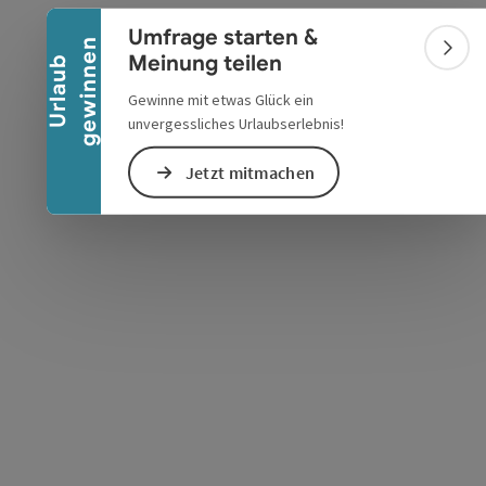
Banner einklappen
Umfrage starten &
n
Bann
Meinung teilen
U
r
l
a
u
b
g
e
w
i
n
n
e
Gewinne mit etwas Glück ein
unvergessliches Urlaubserlebnis!
Jetzt mitmachen