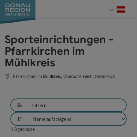
Accesskey
Accesskey
Accesskey
Accesskey
Accesskey
Accesskey
Zum Inhalt
Zur Navigation
Zum Seitenanfang
Zur Kontaktseite
Zum Impressum
Zur Startseite
[0]
[7]
[1]
[5]
[3]
[2]
Deut
Sprach
Sporteinrichtungen -
Pfarrkirchen im
Mühlkreis
Pfarrkirchen im Mühlkreis, Oberösterreich, Österreich
Filtern
Sortierung
8
Ergebnisse