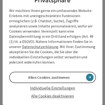
Privatsphäre
Wir möchten Ihnen gerne ein umfassendes Website-
Erlebnis mit uneingeschränkten Funktionen
ermöglichen (z.B. Chatbot, Suche), Zugriffe
analysieren sowie Inhalte personalisieren, wofür wir
Cookies verwenden. Vereinzelt kann eine
Beitrag merken
: Tennisanlage Pfarrkirchen
Copyrig
Datenübermittlung in ein Drittland erfolgen (Art. 49
(1) lit. a DSGVO). Nähere Informationen finden Sie in
Tennisanlage Pfarrkirchen
unserer
Datenschutzerklärung
. Mit Ihrer Zustimmung
akzeptieren Sie die Cookies, die Sie über die
Die Tennisanlage Pfarrkirchen im Mühlkreis liegt auf der
individuellen Einstellungen selbst verwalten und
sogenannten "Platte", einer Anhöhe nördlich vom
jederzeit widerrufen können.
Ortszentrum Pfarrkirchen. Von hier genießt der Besucher
Pfarrkirchen im Mühlkreis
einen schönen Ausblick über Pfarrkirchen.
Öffnungszeiten
Allen Cookies zustimmen
Individuelle Einstellungen
Alle Cookies deaktivieren