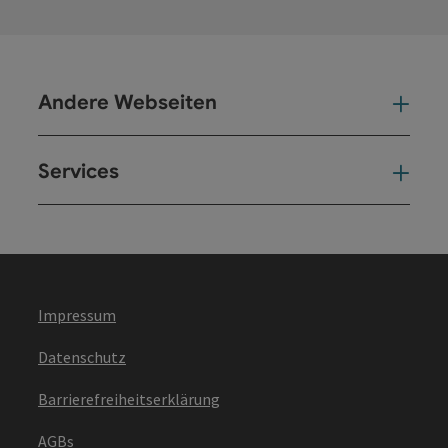
Andere Webseiten
And
Services
Ser
Impressum
Datenschutz
Barrierefreiheitserklärung
AGBs