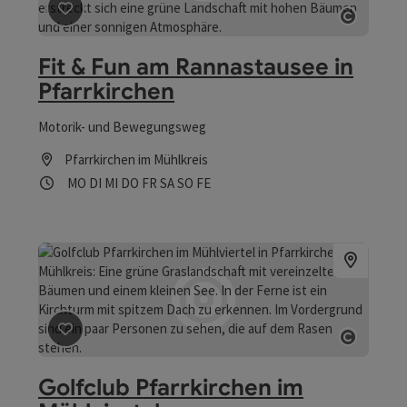
Beitrag merken
: Fit & Fun am Rannastausee in Pfarrki
Copyrig
Fit & Fun am Rannastausee in
Pfarrkirchen
Motorik- und Bewegungsweg
Pfarrkirchen im Mühlkreis
Öffnungszeiten
Montag geöffnet
Dienstag geöffnet
Mittwoch geöffnet
Donnerstag geöffnet
Freitag geöffnet
Samstag geöffnet
Sonntag geöffnet
Feiertag geöffnet
MO
DI
MI
DO
FR
SA
SO
FE
Beitrag merken
: Golfclub Pfarrkirchen im Mühlviertel
Copyrig
Golfclub Pfarrkirchen im