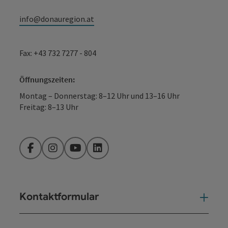
info@donauregion.at
Fax: +43 732 7277 - 804
Öffnungszeiten:
Montag – Donnerstag: 8–12 Uhr und 13–16 Uhr
Freitag: 8–13 Uhr
Facebook
Instagram
YouTube
LinkedIn
Kontaktformular
Kont