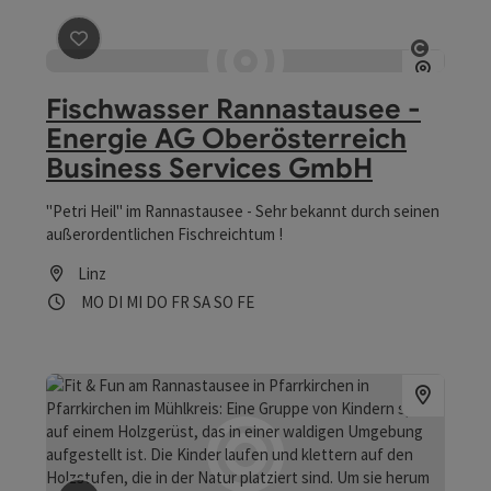
Beitrag merken
: Fischwasser Rannastausee - Energie 
Copyrig
Fischwasser Rannastausee -
Energie AG Oberösterreich
Business Services GmbH
"Petri Heil" im Rannastausee - Sehr bekannt durch seinen
außerordentlichen Fischreichtum !
Linz
Öffnungszeiten
Montag geöffnet
Dienstag geöffnet
Mittwoch geöffnet
Donnerstag geöffnet
Freitag geöffnet
Samstag geöffnet
Sonntag geöffnet
Feiertag geöffnet
MO
DI
MI
DO
FR
SA
SO
FE