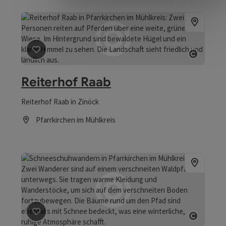
Beitrag merken
: Reiterhof Raab
Copyrig
Reiterhof Raab
Reiterhof Raab in Zinöck
Pfarrkirchen im Mühlkreis
Öffnungszeiten
Beitrag merken
: Schneeschuhwandern