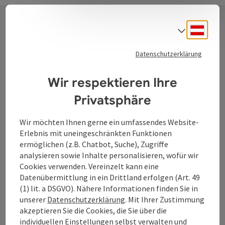
Deuts
Sprach
Kontakt
Datenschutzerklärung
Wir respektieren Ihre
Tourismusverband Donauregion
Privatsphäre
Oberösterreich
WGD Donau Oberösterreich Tourismus
Wir möchten Ihnen gerne ein umfassendes Website-
GmbH
Erlebnis mit uneingeschränkten Funktionen
ermöglichen (z.B. Chatbot, Suche), Zugriffe
Lindengasse 9
analysieren sowie Inhalte personalisieren, wofür wir
4040 Linz
Cookies verwenden. Vereinzelt kann eine
Datenübermittlung in ein Drittland erfolgen (Art. 49
(1) lit. a DSGVO). Nähere Informationen finden Sie in
+43 732 7277 - 888
unserer
Datenschutzerklärung
. Mit Ihrer Zustimmung
akzeptieren Sie die Cookies, die Sie über die
individuellen Einstellungen selbst verwalten und
info@donauregion.at