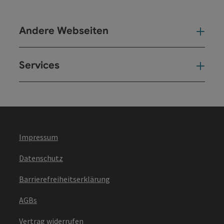
Andere Webseiten
And
Services
Ser
Impressum
Datenschutz
Barrierefreiheitserklärung
AGBs
Vertrag widerrufen