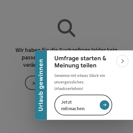
Banner einklappen
Wir haben für die Suchanfrage leider kein
passendes Ergebnis gefunden. Bitte
Umfrage starten &
Urlaub gewinnen
verändern Sie die Filterfunktionen!
Bann
Meinung teilen
Gewinne mit etwas Glück ein
unvergessliches
Jetzt alle Filter zurücksetzen
Urlaubserlebnis!
Jetzt
mitmachen