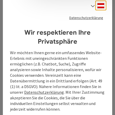
Kontakt
Deuts
Sprach
Datenschutzerklärung
Tourismusverband Donauregion
Wir respektieren Ihre
Oberösterreich
WGD Donau Oberösterreich Tourismus
Privatsphäre
GmbH
Wir möchten Ihnen gerne ein umfassendes Website-
Erlebnis mit uneingeschränkten Funktionen
Lindengasse 9
ermöglichen (z.B. Chatbot, Suche), Zugriffe
4040 Linz
analysieren sowie Inhalte personalisieren, wofür wir
Cookies verwenden. Vereinzelt kann eine
+43 732 7277 - 888
Datenübermittlung in ein Drittland erfolgen (Art. 49
(1) lit. a DSGVO). Nähere Informationen finden Sie in
unserer
Datenschutzerklärung
. Mit Ihrer Zustimmung
info@donauregion.at
akzeptieren Sie die Cookies, die Sie über die
individuellen Einstellungen selbst verwalten und
jederzeit widerrufen können.
Fax: +43 732 7277 - 804