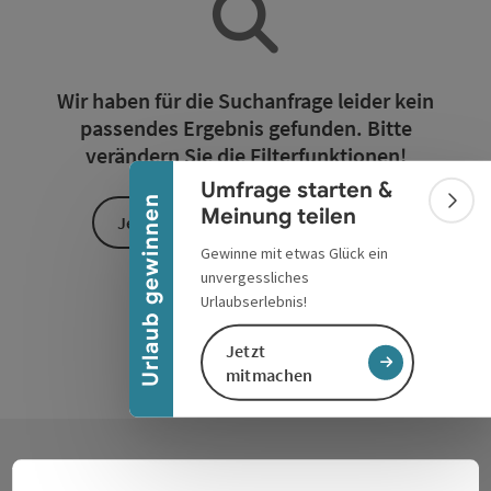
Banner einklappen
Wir haben für die Suchanfrage leider kein
passendes Ergebnis gefunden. Bitte
verändern Sie die Filterfunktionen!
Umfrage starten &
Urlaub gewinnen
Bann
Meinung teilen
Jetzt alle Filter zurücksetzen
Gewinne mit etwas Glück ein
unvergessliches
Urlaubserlebnis!
Jetzt
mitmachen