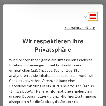
Deuts
Sprach
Kontakt
Datenschutzerklärung
Wir respektieren Ihre
Tourismusverband Donauregion
Oberösterreich
Privatsphäre
WGD Donau Oberösterreich Tourismus
Wir möchten Ihnen gerne ein umfassendes Website-
GmbH
Erlebnis mit uneingeschränkten Funktionen
ermöglichen (z.B. Chatbot, Suche), Zugriffe
Lindengasse 9
analysieren sowie Inhalte personalisieren, wofür wir
4040 Linz
Cookies verwenden. Vereinzelt kann eine
Datenübermittlung in ein Drittland erfolgen (Art. 49
+43 732 7277 - 888
(1) lit. a DSGVO). Nähere Informationen finden Sie in
unserer
Datenschutzerklärung
. Mit Ihrer Zustimmung
akzeptieren Sie die Cookies, die Sie über die
info@donauregion.at