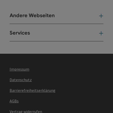
Andere Webseiten
And
Services
Ser
Impressum
Datenschutz
Barrierefreiheitserklärung
AGBs
Vertrag widerrufen