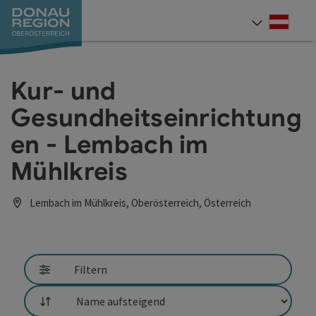
Accesskey
Accesskey
Accesskey
Accesskey
Accesskey
Accesskey
Zum Inhalt
Zur Navigation
Zum Seitenanfang
Zur Kontaktseite
Zum Impressum
Zur Startseite
[0]
[7]
[1]
[5]
[3]
[2]
Deut
Sprach
Kur- und
Gesundheitseinrichtung
en - Lembach im
Mühlkreis
Lembach im Mühlkreis, Oberösterreich, Österreich
Filtern
Sortierung