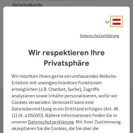
Kieferheilkunde.
Lembach im Mühlkreis
Deuts
Sprach
Öffnungszeiten
Montag geöffnet
Dienstag geöffnet
Mittwoch geöffnet
Donnerstag geöffnet
Freitag geöffnet
Samstag geöffnet
Sonntag geöffnet
Feiertag geöffnet
MO
DI
MI
DO
FR
SA
SO
FE
Datenschutzerklärung
Wir respektieren Ihre
Privatsphäre
Wir möchten Ihnen gerne ein umfassendes Website-
Erlebnis mit uneingeschränkten Funktionen
ermöglichen (z.B. Chatbot, Suche), Zugriffe
analysieren sowie Inhalte personalisieren, wofür wir
Cookies verwenden. Vereinzelt kann eine
Kontakt
Datenübermittlung in ein Drittland erfolgen (Art. 49
(1) lit. a DSGVO). Nähere Informationen finden Sie in
unserer
Datenschutzerklärung
. Mit Ihrer Zustimmung
akzeptieren Sie die Cookies, die Sie über die