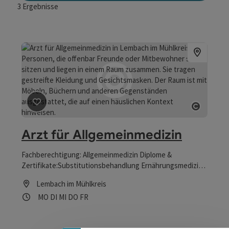
3
Ergebnisse
Beitrag merken
: Arzt für Allgemeinmedizin
Copyrig
Arzt für Allgemeinmedizin
Fachberechtigung: Allgemeinmedizin Diplome &
Zertifikate:Substitutionsbehandlung Ernährungsmedizin
Fortbildungsdiplom Notarzt Schularzt Ärztliche
Lembach im Mühlkreis
Wundbehandlung
Öffnungszeiten
Montag geöffnet
Dienstag geöffnet
Mittwoch geöffnet
Donnerstag geöffnet
Freitag geöffnet
MO
DI
MI
DO
FR