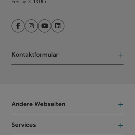
Freitag: 8–13 Uhr
Facebook
Instagram
YouTube
LinkedIn
Kontaktformular
Kont
Andere Webseiten
And
Services
Ser