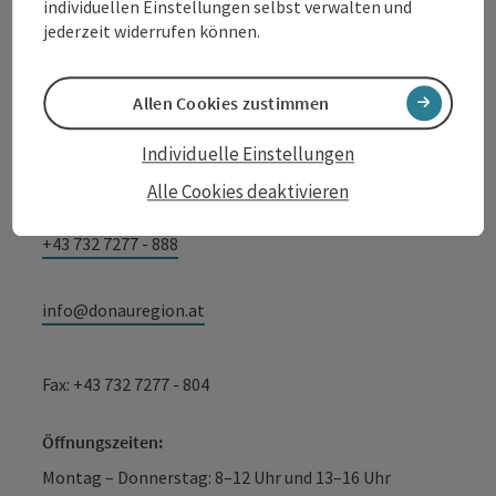
Tourismusverband Donauregion
individuellen Einstellungen selbst verwalten und
jederzeit widerrufen können.
Oberösterreich
WGD Donau Oberösterreich Tourismus
GmbH
Allen Cookies zustimmen
Individuelle Einstellungen
Lindengasse 9
4040 Linz
Alle Cookies deaktivieren
+43 732 7277 - 888
info@donauregion.at
Fax: +43 732 7277 - 804
Öffnungszeiten:
Montag – Donnerstag: 8–12 Uhr und 13–16 Uhr