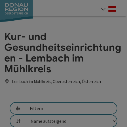
Accesskey
Accesskey
Accesskey
Accesskey
Accesskey
Accesskey
Zum Inhalt
Zur Navigation
Zum Seitenanfang
Zur Kontaktseite
Zum Impressum
Zur Startseite
[0]
[7]
[1]
[5]
[3]
[2]
Deut
Sprach
Kur- und
Gesundheitseinrichtung
en - Lembach im
Mühlkreis
Lembach im Mühlkreis, Oberösterreich, Österreich
Filtern
Sortierung