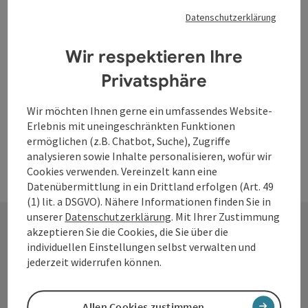
Kieferheilkunde.
Datenschutzerklärung
Lembach im Mühlkreis
Wir respektieren Ihre
Öffnungszeiten
Montag geöffnet
Dienstag geöffnet
Mittwoch geöffnet
Donnerstag geöffnet
Freitag geöffnet
Samstag geöffnet
Sonntag geöffnet
Feiertag geöffnet
MO
DI
MI
DO
FR
SA
SO
FE
Privatsphäre
Wir möchten Ihnen gerne ein umfassendes Website-
Erlebnis mit uneingeschränkten Funktionen
ermöglichen (z.B. Chatbot, Suche), Zugriffe
analysieren sowie Inhalte personalisieren, wofür wir
Cookies verwenden. Vereinzelt kann eine
Datenübermittlung in ein Drittland erfolgen (Art. 49
(1) lit. a DSGVO). Nähere Informationen finden Sie in
unserer
Datenschutzerklärung
. Mit Ihrer Zustimmung
akzeptieren Sie die Cookies, die Sie über die
individuellen Einstellungen selbst verwalten und
Kontakt
jederzeit widerrufen können.
Allen Cookies zustimmen