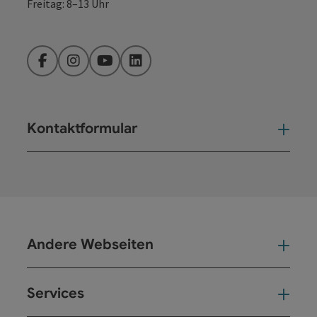
Freitag: 8–13 Uhr
Facebook
Instagram
YouTube
LinkedIn
Kontaktformular
Kont
Andere Webseiten
And
Services
Ser