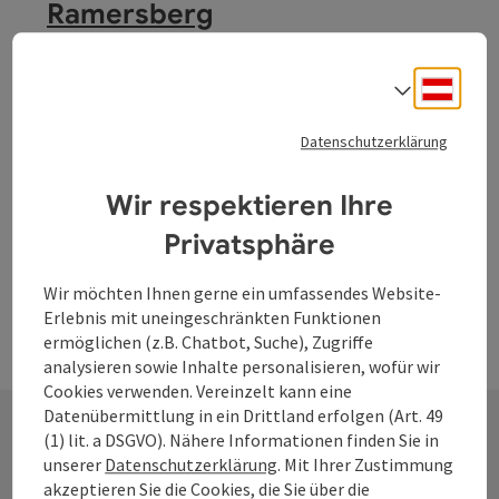
Ramersberg
Die Kapelle wird bis heute vor allem im Monat Mai von
vielen Wallfahrern aus dem oberen Mühlviertel besucht.
Deuts
Sprach
Kleinzell im Mühlkreis
Datenschutzerklärung
Öffnungszeiten
Montag geöffnet
Dienstag geöffnet
Mittwoch geöffnet
Donnerstag geöffnet
Freitag geöffnet
Samstag geöffnet
Sonntag geöffnet
Feiertag geöffnet
MO
DI
MI
DO
FR
SA
SO
FE
Wir respektieren Ihre
Privatsphäre
Wir möchten Ihnen gerne ein umfassendes Website-
Erlebnis mit uneingeschränkten Funktionen
ermöglichen (z.B. Chatbot, Suche), Zugriffe
analysieren sowie Inhalte personalisieren, wofür wir
Cookies verwenden. Vereinzelt kann eine
Datenübermittlung in ein Drittland erfolgen (Art. 49
(1) lit. a DSGVO). Nähere Informationen finden Sie in
unserer
Datenschutzerklärung
. Mit Ihrer Zustimmung
Kontakt
akzeptieren Sie die Cookies, die Sie über die