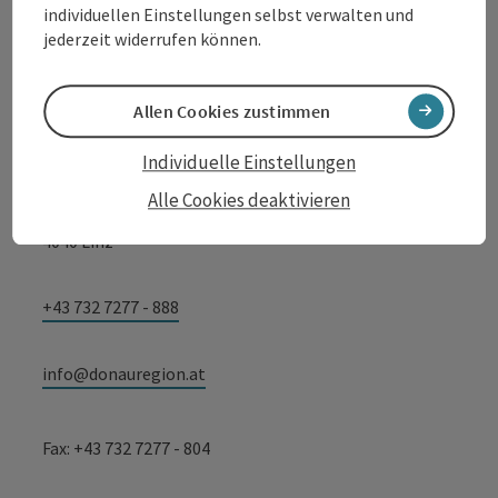
individuellen Einstellungen selbst verwalten und
jederzeit widerrufen können.
Tourismusverband Donauregion
Oberösterreich
Allen Cookies zustimmen
WGD Donau Oberösterreich Tourismus
GmbH
Individuelle Einstellungen
Alle Cookies deaktivieren
Lindengasse 9
4040 Linz
+43 732 7277 - 888
info@donauregion.at
Fax: +43 732 7277 - 804