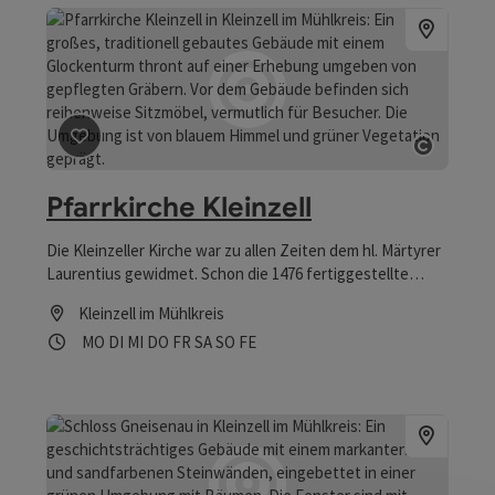
Beitrag merken
: Pfarrkirche Kleinzell
Copyrig
Pfarrkirche Kleinzell
Die Kleinzeller Kirche war zu allen Zeiten dem hl. Märtyrer
Laurentius gewidmet. Schon die 1476 fertiggestellte
gotische Kirche weist im Schlussstein des Pressbyerium
Kleinzell im Mühlkreis
mit dem in Granit gemeißelten Rost das Attribut dieses
Öffnungszeiten
Montag geöffnet
Dienstag geöffnet
Mittwoch geöffnet
Donnerstag geöffnet
Freitag geöffnet
Samstag geöffnet
Sonntag geöffnet
Feiertag geöffnet
MO
DI
MI
DO
FR
SA
SO
FE
Märtyrers auf.