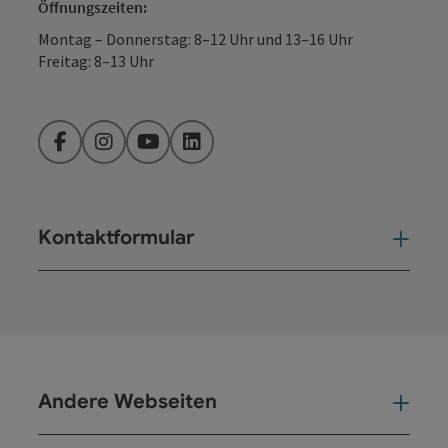
Öffnungszeiten:
Montag – Donnerstag: 8–12 Uhr und 13–16 Uhr
Freitag: 8–13 Uhr
Facebook
Instagram
YouTube
LinkedIn
Kontaktformular
Kont
Andere Webseiten
And