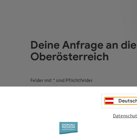
Deine Anfrage an di
Oberösterreich
Felder mit
*
sind Pflichtfelder
Vorname
Nachname
Deutsc
Datenschut
Unverbindliche Anfrage
*