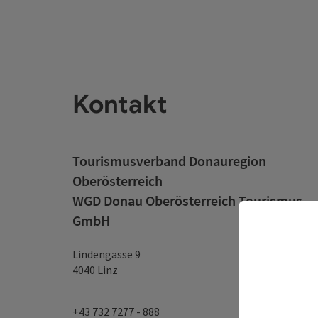
Kontakt
Tourismusverband Donauregion
Oberösterreich
WGD Donau Oberösterreich Tourismus
GmbH
Lindengasse 9
4040 Linz
+43 732 7277 - 888