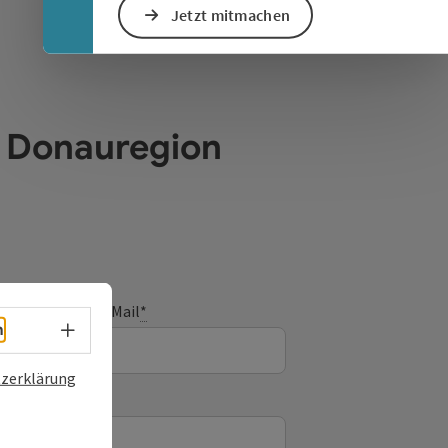
Jetzt mitmachen
e Donauregion
E-Mail
*
Sprachwahl - Menü öffnen
h
zerklärung