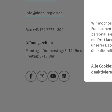
info@donauregion.at
Wir möchten
Funktionen 
Fax: +43 732 7277 - 804
personalisi
ein Drittlan
Öffnungszeiten:
unserer
Dat
über die ind
Montag – Donnerstag: 8–12 Uhr und 13–16 Uhr
Freitag: 8–13 Uhr
Alle Cookie
deaktivier
Facebook
Instagram
YouTube
LinkedIn