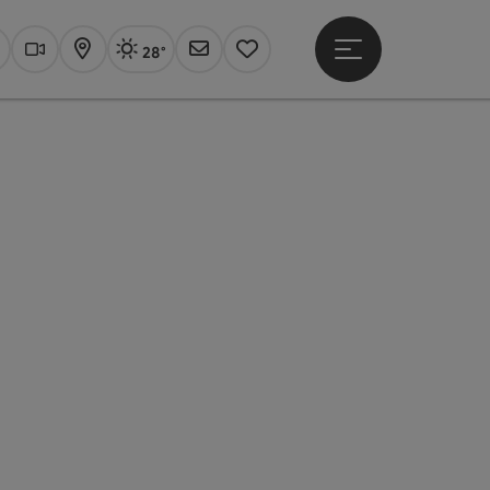
28°
Hauptmenü öffne
Aktuelles Wetter
Linz, sonnig
uchen
Webcams
Karte
Newsletter
Merkzettel