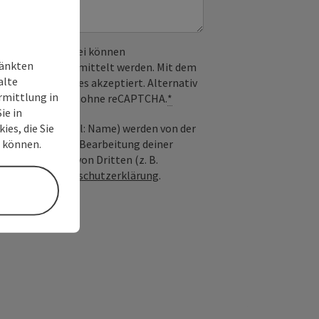
 verwendet. Dabei können
ränkten
) an Google übermittelt werden. Mit dem
alte
derlichen Cookies akzeptiert. Alternativ
rmittlung in
il möglich – ganz ohne reCAPTCHA.
*
ie in
ies, die Sie
nfrage; optional: Name) werden von der
n können.
ießlich für die Bearbeitung deiner
n die Anfrage von Dritten (z. B.
Siehe auch
Datenschutzerklärung
.