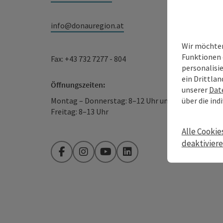
info@donauregion.at
Wir möchten
Funktionen 
Fax: +43 732 7277 - 804
personalisi
ein Drittlan
Öffnungszeiten:
unserer
Dat
über die ind
Montag – Donnerstag: 8–12 Uhr und 13–16 Uhr
Freitag: 8–13 Uhr
Alle Cookie
deaktivier
Facebook
Instagram
YouTube
LinkedIn