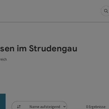
S
usen im Strudengau
reich
0
Ergebnisse
Sortierung