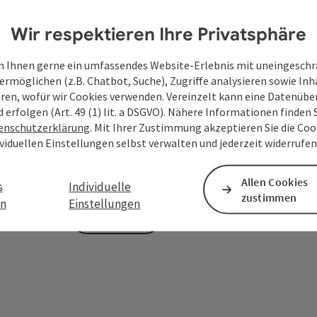
Wir respektieren Ihre Privatsphäre
Zum Schutz vor Spam wird Google reCAPTCHA
 Ihnen gerne ein umfassendes Website-Erlebnis mit uneingesch
personenbezogene Daten (z. B. die IP-Adresse
ermöglichen (z.B. Chatbot, Suche), Zugriffe analysieren sowie Inh
Absenden des Formulars werden die dafür erfor
eren, wofür wir Cookies verwenden. Vereinzelt kann eine Datenübe
ist eine Kontaktaufnahme jederzeit per E-Ma
d erfolgen (Art. 49 (1) lit. a DSGVO). Nähere Informationen finden S
enschutzerklärung
. Mit Ihrer Zustimmung akzeptieren Sie die Cook
Deine bekannt gegebenen Daten (E-Mail-Adresse, A
ividuellen Einstellungen selbst verwalten und jederzeit widerrufe
WGD Donau Oberösterreich Tourismus GmbH ausschl
Anfrage verwendet und nur dann weitergegeben, wen
touristische Leistungsträger) zu beantworten ist. 
Allen Cookies
s
Individuelle
zustimmen
en
Einstellungen
Senden