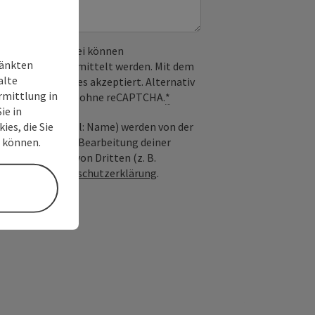
 verwendet. Dabei können
ränkten
) an Google übermittelt werden. Mit dem
alte
derlichen Cookies akzeptiert. Alternativ
rmittlung in
il möglich – ganz ohne reCAPTCHA.
*
ie in
ies, die Sie
nfrage; optional: Name) werden von der
n können.
ießlich für die Bearbeitung deiner
n die Anfrage von Dritten (z. B.
Siehe auch
Datenschutzerklärung
.