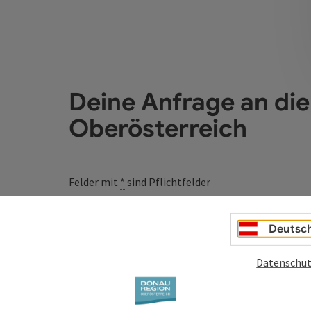
Deine Anfrage an di
Oberösterreich
Felder mit
*
sind Pflichtfelder
Vorname
Nachname
Deutsc
Datenschut
Unverbindliche Anfrage
*