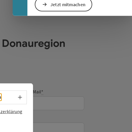
Jetzt mitmachen
e Donauregion
E-Mail
*
Sprachwahl - Menü öffnen
h
zerklärung