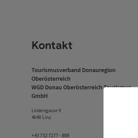
Kontakt
Tourismusverband Donauregion
Oberösterreich
WGD Donau Oberösterreich Tourismus
GmbH
Lindengasse 9
4040 Linz
+43 732 7277 - 888