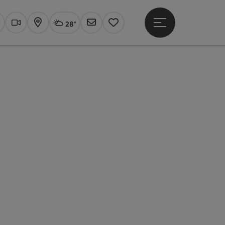
28°
Hauptmenü öffne
Aktuelles Wetter
Linz, wolkig
uchen
Webcams
Karte
Newsletter
Merkzettel