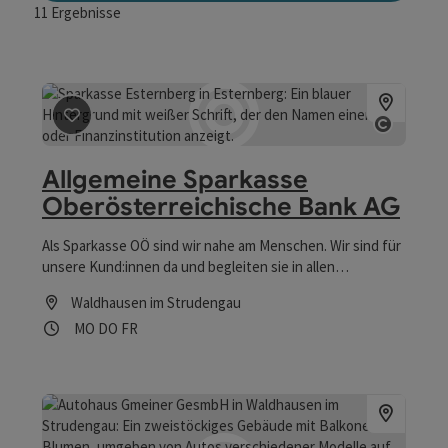
11
Ergebnisse
Beitrag merken
: Allgemeine Sparkasse Oberösterreich
Copyrig
Allgemeine Sparkasse
Oberösterreichische Bank AG
Als Sparkasse OÖ sind wir nahe am Menschen. Wir sind für
unsere Kund:innen da und begleiten sie in allen
Lebensphasen auf dem Weg zur finanziellen Gesundheit.
Waldhausen im Strudengau
Das Vertrauen, das die Menschen uns entgegenbringen,
Öffnungszeiten
Montag geöffnet
Donnerstag geöffnet
Freitag geöffnet
MO
DO
FR
ist unser Erfolg und lässt uns weiterhin jeden Tag unser
Bestes geben.