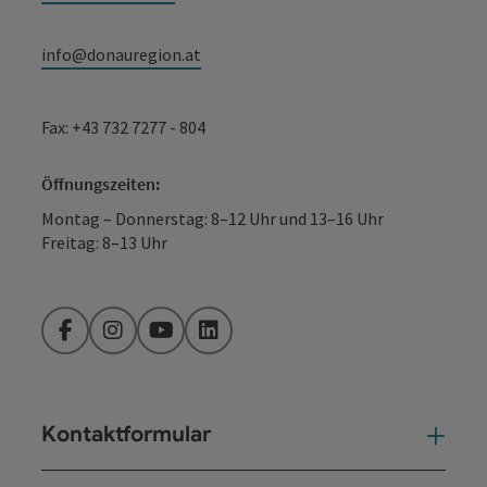
info@donauregion.at
Fax: +43 732 7277 - 804
Öffnungszeiten:
Montag – Donnerstag: 8–12 Uhr und 13–16 Uhr
Freitag: 8–13 Uhr
Facebook
Instagram
YouTube
LinkedIn
Kontaktformular
Kont