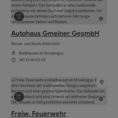
Beitrag merken
: Autohaus Gmeiner GesmbH
Copyrig
Autohaus Gmeiner GesmbH
Nissan- und Skoda Wekstätte
Waldhausen im Strudengau
Öffnungszeiten
Montag geöffnet
Dienstag geöffnet
Mittwoch geöffnet
Donnerstag geöffnet
Freitag geöffnet
MO
DI
MI
DO
FR
Beitrag merken
: Freiw. Feuerwehr
Copyrig
Freiw. Feuerwehr