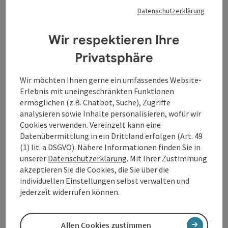
Datenschutzerklärung
Öffnungszeiten
Montag geöffnet
Dienstag geöffnet
Mittwoch geöffnet
Donnerstag geöffnet
Freitag geöffnet
MO
DI
MI
DO
FR
Wir respektieren Ihre
Privatsphäre
Wir möchten Ihnen gerne ein umfassendes Website-
Erlebnis mit uneingeschränkten Funktionen
Beitrag merken
: Raiffeisenbank
ermöglichen (z.B. Chatbot, Suche), Zugriffe
analysieren sowie Inhalte personalisieren, wofür wir
Raiffeisenbank
Cookies verwenden. Vereinzelt kann eine
Datenübermittlung in ein Drittland erfolgen (Art. 49
Bankomat auch außerhalb des Schalterbetriebes der
(1) lit. a DSGVO). Nähere Informationen finden Sie in
Raiffeisenbank zugänglich!
unserer
Datenschutzerklärung
. Mit Ihrer Zustimmung
Waldhausen im Strudengau
akzeptieren Sie die Cookies, die Sie über die
Öffnungszeiten
Montag geöffnet
Dienstag geöffnet
Mittwoch geöffnet
Donnerstag geöffnet
Freitag geöffnet
MO
DI
MI
DO
FR
individuellen Einstellungen selbst verwalten und
jederzeit widerrufen können.
Allen Cookies zustimmen