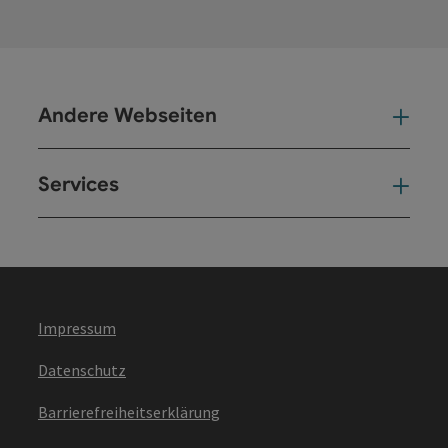
Andere Webseiten
And
Services
Ser
Impressum
Datenschutz
Barrierefreiheitserklärung