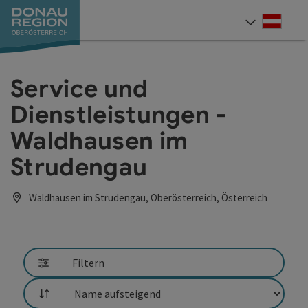
Accesskey
Accesskey
Accesskey
Accesskey
Accesskey
Accesskey
Zum Inhalt
Zur Navigation
Zum Seitenanfang
Zur Kontaktseite
Zum Impressum
Zur Startseite
[0]
[7]
[1]
[5]
[3]
[2]
Deut
Sprach
Service und
Dienstleistungen -
Waldhausen im
Strudengau
Waldhausen im Strudengau, Oberösterreich, Österreich
Filtern
Sortierung