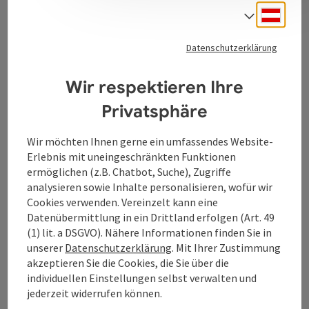
Kontakt
Deuts
Sprach
Datenschutzerklärung
Tourismusverband Donauregion
Wir respektieren Ihre
Oberösterreich
WGD Donau Oberösterreich Tourismus
Privatsphäre
GmbH
Wir möchten Ihnen gerne ein umfassendes Website-
Erlebnis mit uneingeschränkten Funktionen
Lindengasse 9
ermöglichen (z.B. Chatbot, Suche), Zugriffe
4040 Linz
analysieren sowie Inhalte personalisieren, wofür wir
Cookies verwenden. Vereinzelt kann eine
+43 732 7277 - 888
Datenübermittlung in ein Drittland erfolgen (Art. 49
(1) lit. a DSGVO). Nähere Informationen finden Sie in
unserer
Datenschutzerklärung
. Mit Ihrer Zustimmung
info@donauregion.at
akzeptieren Sie die Cookies, die Sie über die
individuellen Einstellungen selbst verwalten und
jederzeit widerrufen können.
Fax: +43 732 7277 - 804