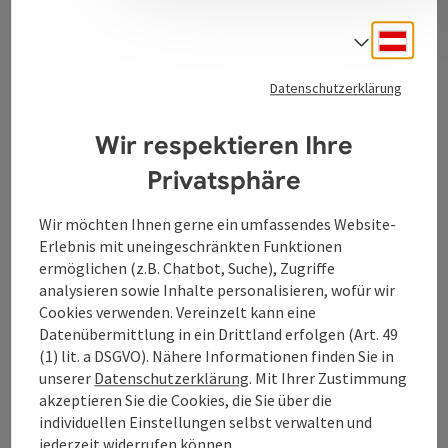
Deuts
Sprach
Kontakt
Datenschutzerklärung
Tourismusverband Donauregion
Wir respektieren Ihre
Oberösterreich
Privatsphäre
WGD Donau Oberösterreich Tourismus
GmbH
Wir möchten Ihnen gerne ein umfassendes Website-
Erlebnis mit uneingeschränkten Funktionen
Lindengasse 9
ermöglichen (z.B. Chatbot, Suche), Zugriffe
4040 Linz
analysieren sowie Inhalte personalisieren, wofür wir
Cookies verwenden. Vereinzelt kann eine
Datenübermittlung in ein Drittland erfolgen (Art. 49
+43 732 7277 - 888
(1) lit. a DSGVO). Nähere Informationen finden Sie in
unserer
Datenschutzerklärung
. Mit Ihrer Zustimmung
akzeptieren Sie die Cookies, die Sie über die
info@donauregion.at
individuellen Einstellungen selbst verwalten und
jederzeit widerrufen können.