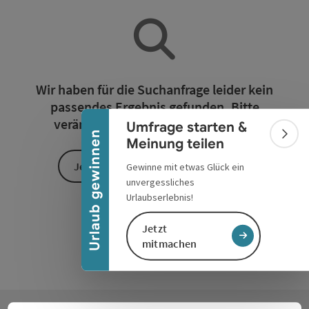
Banner einklappen
Wir haben für die Suchanfrage leider kein
passendes Ergebnis gefunden. Bitte
verändern Sie die Filterfunktionen!
Umfrage starten &
Urlaub gewinnen
Bann
Meinung teilen
Jetzt alle Filter zurücksetzen
Gewinne mit etwas Glück ein
unvergessliches
Urlaubserlebnis!
Jetzt
mitmachen