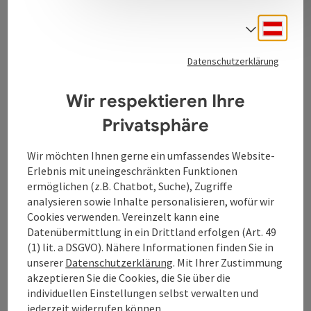
Deuts
Sprach
Kontakt
Datenschutzerklärung
Tourismusverband Donauregion
Wir respektieren Ihre
Oberösterreich
Privatsphäre
WGD Donau Oberösterreich Tourismus
GmbH
Wir möchten Ihnen gerne ein umfassendes Website-
Erlebnis mit uneingeschränkten Funktionen
Lindengasse 9
ermöglichen (z.B. Chatbot, Suche), Zugriffe
4040 Linz
analysieren sowie Inhalte personalisieren, wofür wir
Cookies verwenden. Vereinzelt kann eine
Datenübermittlung in ein Drittland erfolgen (Art. 49
+43 732 7277 - 888
(1) lit. a DSGVO). Nähere Informationen finden Sie in
unserer
Datenschutzerklärung
. Mit Ihrer Zustimmung
akzeptieren Sie die Cookies, die Sie über die
info@donauregion.at
individuellen Einstellungen selbst verwalten und
jederzeit widerrufen können.