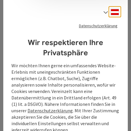
Deuts
Sprach
Kontakt
Datenschutzerklärung
Tourismusverband Donauregion
Wir respektieren Ihre
Oberösterreich
Privatsphäre
WGD Donau Oberösterreich Tourismus
GmbH
Wir möchten Ihnen gerne ein umfassendes Website-
Erlebnis mit uneingeschränkten Funktionen
Lindengasse 9
ermöglichen (z.B. Chatbot, Suche), Zugriffe
4040 Linz
analysieren sowie Inhalte personalisieren, wofür wir
Cookies verwenden. Vereinzelt kann eine
Datenübermittlung in ein Drittland erfolgen (Art. 49
+43 732 7277 - 888
(1) lit. a DSGVO). Nähere Informationen finden Sie in
unserer
Datenschutzerklärung
. Mit Ihrer Zustimmung
akzeptieren Sie die Cookies, die Sie über die
info@donauregion.at
individuellen Einstellungen selbst verwalten und
jederzeit widerrufen können.