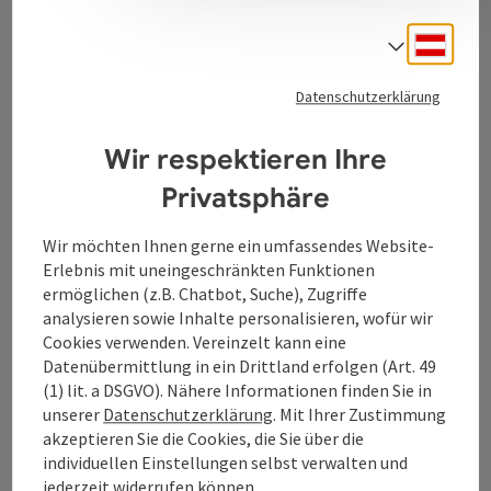
Deuts
Sprach
Kontakt
Datenschutzerklärung
Tourismusverband Donauregion
Wir respektieren Ihre
Oberösterreich
Privatsphäre
WGD Donau Oberösterreich Tourismus
GmbH
Wir möchten Ihnen gerne ein umfassendes Website-
Erlebnis mit uneingeschränkten Funktionen
Lindengasse 9
ermöglichen (z.B. Chatbot, Suche), Zugriffe
4040 Linz
analysieren sowie Inhalte personalisieren, wofür wir
Cookies verwenden. Vereinzelt kann eine
Datenübermittlung in ein Drittland erfolgen (Art. 49
+43 732 7277 - 888
(1) lit. a DSGVO). Nähere Informationen finden Sie in
unserer
Datenschutzerklärung
. Mit Ihrer Zustimmung
akzeptieren Sie die Cookies, die Sie über die
info@donauregion.at
individuellen Einstellungen selbst verwalten und
jederzeit widerrufen können.