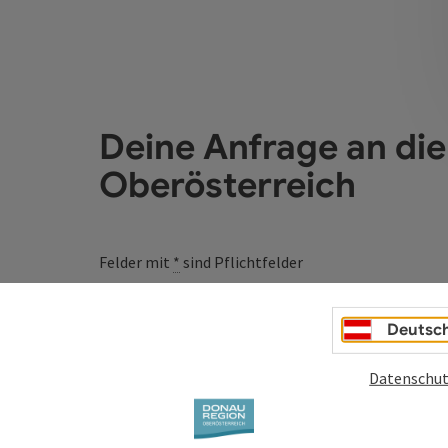
Deine Anfrage an di
Oberösterreich
Felder mit
*
sind Pflichtfelder
Vorname
Nachname
Deutsc
Datenschut
Unverbindliche Anfrage
*