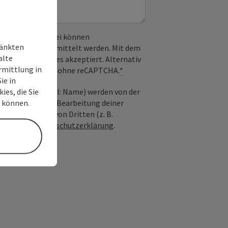
 verwendet. Dabei können
ränkten
) an Google übermittelt werden. Mit dem
alte
derlichen Cookies akzeptiert. Alternativ
rmittlung in
il möglich – ganz ohne reCAPTCHA.
*
ie in
ies, die Sie
nfrage; optional: Name) werden von der
n können.
ießlich für die Bearbeitung deiner
n die Anfrage von Dritten (z. B.
Siehe auch
Datenschutzerklärung
.