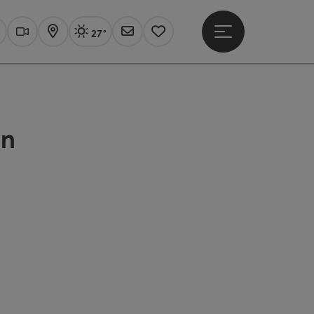
27°
Hauptmenü öffne
Aktuelles Wetter
Linz, sonnig
uchen
Webcams
Karte
Newsletter
Merkzettel
an