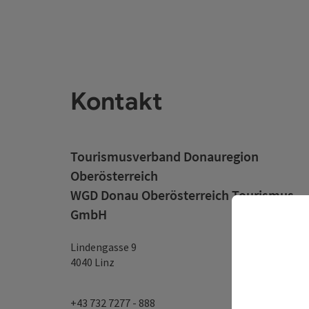
Kontakt
Tourismusverband Donauregion
Oberösterreich
WGD Donau Oberösterreich Tourismus
GmbH
Lindengasse 9
4040 Linz
+43 732 7277 - 888