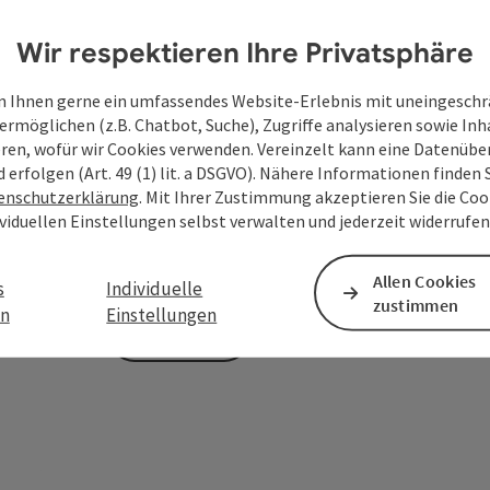
Wir respektieren Ihre Privatsphäre
Zum Schutz vor Spam wird Google reCAPTCHA
 Ihnen gerne ein umfassendes Website-Erlebnis mit uneingesch
personenbezogene Daten (z. B. die IP-Adresse
ermöglichen (z.B. Chatbot, Suche), Zugriffe analysieren sowie Inh
Absenden des Formulars werden die dafür erfor
eren, wofür wir Cookies verwenden. Vereinzelt kann eine Datenübe
ist eine Kontaktaufnahme jederzeit per E-Ma
d erfolgen (Art. 49 (1) lit. a DSGVO). Nähere Informationen finden S
enschutzerklärung
. Mit Ihrer Zustimmung akzeptieren Sie die Cook
Deine bekannt gegebenen Daten (E-Mail-Adresse, A
ividuellen Einstellungen selbst verwalten und jederzeit widerrufe
WGD Donau Oberösterreich Tourismus GmbH ausschl
Anfrage verwendet und nur dann weitergegeben, wen
touristische Leistungsträger) zu beantworten ist. 
Allen Cookies
s
Individuelle
zustimmen
en
Einstellungen
Senden