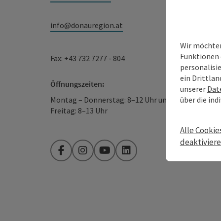
info@donauregion.at
Wir möchten
Funktionen 
Fax: +43 732 7277 - 804
personalisi
ein Drittlan
Öffnungszeiten:
unserer
Dat
über die ind
Montag – Donnerstag: 8–12 Uhr und 13–16 Uhr
Freitag: 8–13 Uhr
Alle Cookie
deaktivier
Facebook
Instagram
YouTube
LinkedIn