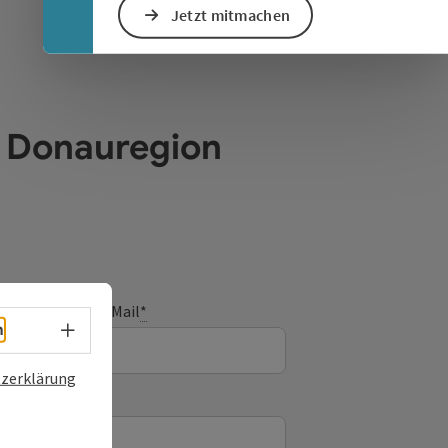
Jetzt mitmachen
e Donauregion
E-Mail
*
Sprachwahl - Menü öffnen
h
zerklärung