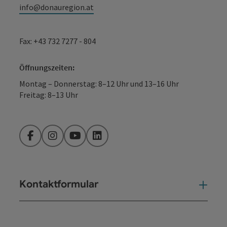
info@donauregion.at
Fax: +43 732 7277 - 804
Öffnungszeiten:
Montag – Donnerstag: 8–12 Uhr und 13–16 Uhr
Freitag: 8–13 Uhr
Facebook
Instagram
YouTube
LinkedIn
Kontaktformular
Kont