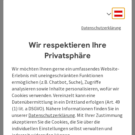
Deuts
Sprach
Datenschutzerklärung
Beitrag merken
: Sumerauerhof St. Florian
Copyrig
Sumerauerhof St. Florian
Wir respektieren Ihre
Herzlich Willkommen am Sumerauerhof in St Florian Der
Privatsphäre
Sumerauerhof in St. Florian zählt zu den größten
Vierkanthöfen des oberösterreichischen Zentralraums.
Wir möchten Ihnen gerne ein umfassendes Website-
St. Florian
Viele Bereiche sind im Originalzustand erhalten und geben
Erlebnis mit uneingeschränkten Funktionen
Öffnungszeiten
Donnerstag geöffnet
Freitag geöffnet
Samstag geöffnet
Sonntag geöffnet
Feiertag geöffnet
DO
FR
SA
SO
FE
einen Einblick in die Wohnverhältnisse wohlhabender
ermöglichen (z.B. Chatbot, Suche), Zugriffe
Bauern des Florianer Lands am Ende des 19. Jahrhunderts.
analysieren sowie Inhalte personalisieren, wofür wir
Neben den historischen Räumen werden seit 2022 neue
Cookies verwenden. Vereinzelt kann eine
Themenbereiche angeboten. Ein Streichelzoo mit
Datenübermittlung in ein Drittland erfolgen (Art. 49
seltenen Tierarten, ein Wanderweg entlang des Hofes,
(1) lit. a DSGVO). Nähere Informationen finden Sie in
ein Bauerngarten und spielerische Wissensstationen
unserer
Datenschutzerklärung
. Mit Ihrer Zustimmung
greifen aktuelle Themen wie Biodiversität auf und
akzeptieren Sie die Cookies, die Sie über die
verweisen auf das Artensterben der Tiere oder die
individuellen Einstellungen selbst verwalten und
verschwundene Sortenvielfalt von Pflanzen. Abgerundet