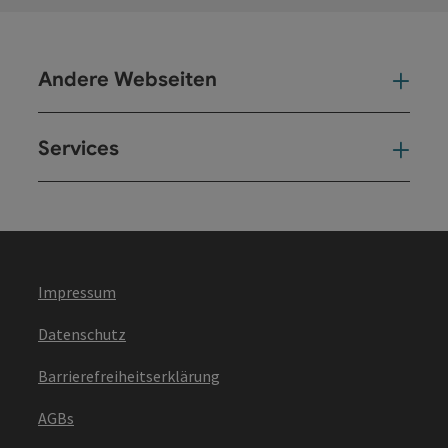
Andere Webseiten
And
Services
Ser
Impressum
Datenschutz
Barrierefreiheitserklärung
AGBs