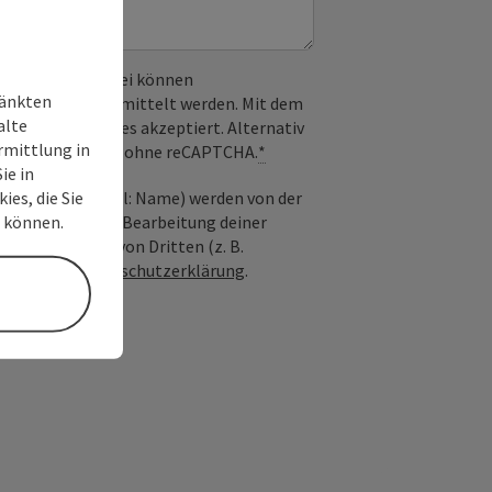
 verwendet. Dabei können
ränkten
) an Google übermittelt werden. Mit dem
alte
derlichen Cookies akzeptiert. Alternativ
rmittlung in
il möglich – ganz ohne reCAPTCHA.
*
ie in
ies, die Sie
nfrage; optional: Name) werden von der
n können.
ießlich für die Bearbeitung deiner
n die Anfrage von Dritten (z. B.
Siehe auch
Datenschutzerklärung
.