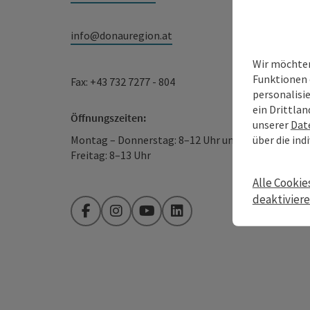
info@donauregion.at
Wir möchten
Funktionen 
Fax: +43 732 7277 - 804
personalisi
ein Drittlan
Öffnungszeiten:
unserer
Dat
über die ind
Montag – Donnerstag: 8–12 Uhr und 13–16 Uhr
Freitag: 8–13 Uhr
Alle Cookie
deaktivier
Facebook
Instagram
YouTube
LinkedIn