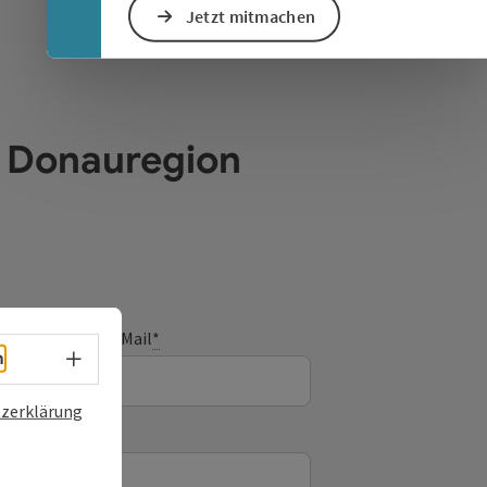
Jetzt mitmachen
e Donauregion
E-Mail
*
Sprachwahl - Menü öffnen
h
zerklärung