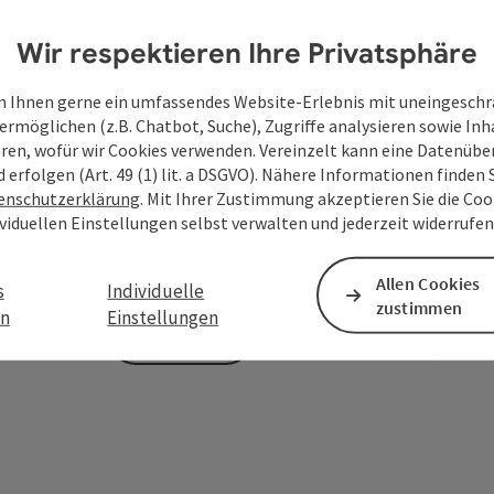
Wir respektieren Ihre Privatsphäre
Zum Schutz vor Spam wird Google reCAPTCHA
 Ihnen gerne ein umfassendes Website-Erlebnis mit uneingesch
personenbezogene Daten (z. B. die IP-Adresse
ermöglichen (z.B. Chatbot, Suche), Zugriffe analysieren sowie Inh
Absenden des Formulars werden die dafür erfor
eren, wofür wir Cookies verwenden. Vereinzelt kann eine Datenübe
ist eine Kontaktaufnahme jederzeit per E-Ma
d erfolgen (Art. 49 (1) lit. a DSGVO). Nähere Informationen finden S
enschutzerklärung
. Mit Ihrer Zustimmung akzeptieren Sie die Cook
Deine bekannt gegebenen Daten (E-Mail-Adresse, A
ividuellen Einstellungen selbst verwalten und jederzeit widerrufe
WGD Donau Oberösterreich Tourismus GmbH ausschl
Anfrage verwendet und nur dann weitergegeben, wen
touristische Leistungsträger) zu beantworten ist. 
Allen Cookies
s
Individuelle
zustimmen
en
Einstellungen
Senden