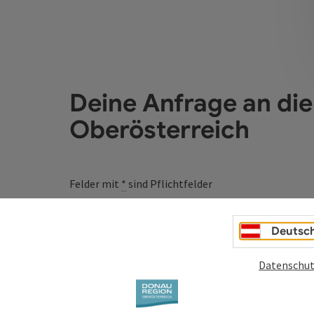
Deine Anfrage an di
Oberösterreich
Felder mit
*
sind Pflichtfelder
Vorname
Nachname
Deutsc
Datenschut
Unverbindliche Anfrage
*