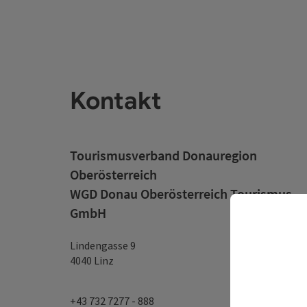
Kontakt
Tourismusverband Donauregion
Oberösterreich
WGD Donau Oberösterreich Tourismus
GmbH
Lindengasse 9
4040 Linz
+43 732 7277 - 888