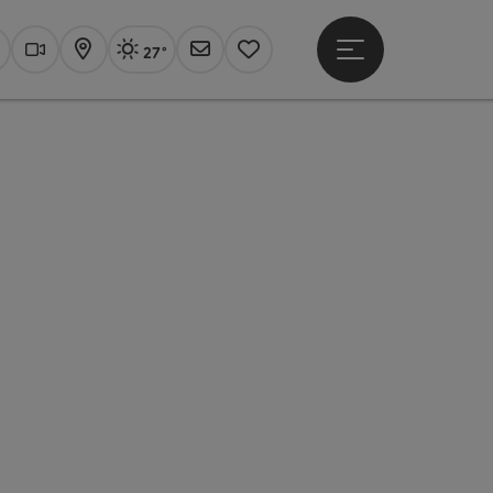
27°
Hauptmenü öffne
Aktuelles Wetter
Linz, sonnig
uchen
Webcams
Karte
Newsletter
Merkzettel