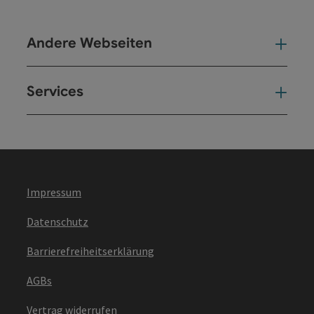
Andere Webseiten
And
Services
Ser
Impressum
Datenschutz
Barrierefreiheitserklärung
AGBs
Vertrag widerrufen