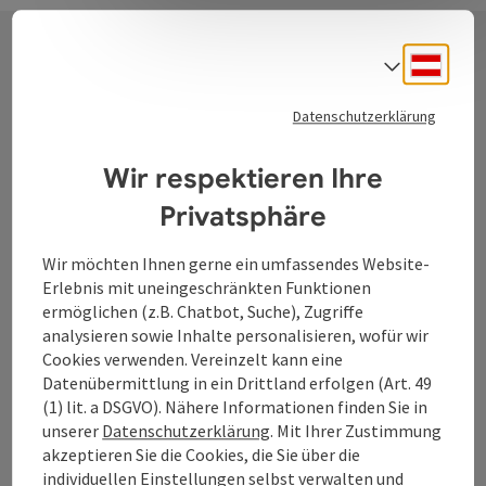
Deuts
Sprach
Kontakt
Datenschutzerklärung
Wir respektieren Ihre
Tourismusverband Donauregion
Privatsphäre
Oberösterreich
WGD Donau Oberösterreich Tourismus
Wir möchten Ihnen gerne ein umfassendes Website-
GmbH
Erlebnis mit uneingeschränkten Funktionen
ermöglichen (z.B. Chatbot, Suche), Zugriffe
Lindengasse 9
analysieren sowie Inhalte personalisieren, wofür wir
4040 Linz
Cookies verwenden. Vereinzelt kann eine
Datenübermittlung in ein Drittland erfolgen (Art. 49
(1) lit. a DSGVO). Nähere Informationen finden Sie in
+43 732 7277 - 888
unserer
Datenschutzerklärung
. Mit Ihrer Zustimmung
akzeptieren Sie die Cookies, die Sie über die
individuellen Einstellungen selbst verwalten und
info@donauregion.at