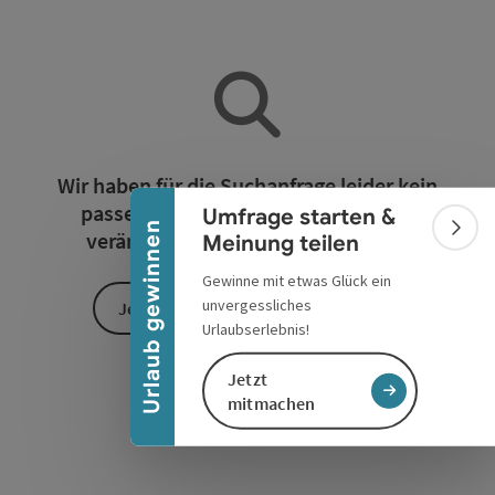
Banner einklappen
Wir haben für die Suchanfrage leider kein
passendes Ergebnis gefunden. Bitte
Umfrage starten &
Urlaub gewinnen
verändern Sie die Filterfunktionen!
Bann
Meinung teilen
Gewinne mit etwas Glück ein
unvergessliches
Jetzt alle Filter zurücksetzen
Urlaubserlebnis!
Jetzt
mitmachen