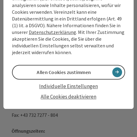
analysieren sowie Inhalte personalisieren, wofür wir
Tourismusverband Donauregion
Cookies verwenden. Vereinzelt kann eine
Datenübermittlung in ein Drittland erfolgen (Art. 49
Oberösterreich
(1) lit. a DSGVO). Nähere Informationen finden Sie in
WGD Donau Oberösterreich Tourismus
unserer
Datenschutzerklärung
. Mit Ihrer Zustimmung
GmbH
akzeptieren Sie die Cookies, die Sie über die
individuellen Einstellungen selbst verwalten und
Lindengasse 9
jederzeit widerrufen können.
4040 Linz
Allen Cookies zustimmen
+43 732 7277 - 888
Individuelle Einstellungen
info@donauregion.at
Alle Cookies deaktivieren
Fax: +43 732 7277 - 804
Öffnungszeiten: