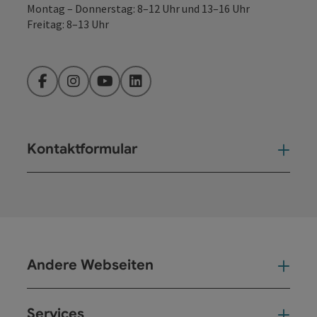
Montag – Donnerstag: 8–12 Uhr und 13–16 Uhr
Freitag: 8–13 Uhr
Facebook
Instagram
YouTube
LinkedIn
Kontaktformular
Kont
Andere Webseiten
And
Services
Ser