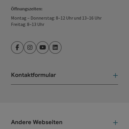
Öffnungszeiten:
Montag – Donnerstag: 8–12 Uhr und 13–16 Uhr
Freitag: 8–13 Uhr
Facebook
Instagram
YouTube
LinkedIn
Kontaktformular
Kont
Andere Webseiten
And