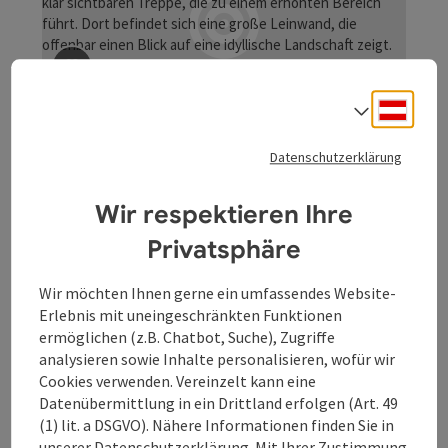
Landesausstellung 2018 neu gestaltete Schausammlung
ermöglicht mit über 1200 Fundstücken, Rekonstruktionen
und Medienstationen eine Entdeckungsreise in die
römische Vergangenheit.
Beitrag merken
: Römische Kalkbrennöfen / Calcaria
Copyrig
Deuts
Sprach
Römische Kalkbrennöfen /
Calcaria
Datenschutzerklärung
Römische Kalkbrennöfen Enns / Calcaria
Wir respektieren Ihre
Enns
Privatsphäre
Öffnungszeiten
Montag geöffnet
Dienstag geöffnet
Mittwoch geöffnet
Donnerstag geöffnet
Freitag geöffnet
Samstag geöffnet
Sonntag geöffnet
Feiertag geöffnet
MO
DI
MI
DO
FR
SA
SO
FE
Wir möchten Ihnen gerne ein umfassendes Website-
Erlebnis mit uneingeschränkten Funktionen
ermöglichen (z.B. Chatbot, Suche), Zugriffe
analysieren sowie Inhalte personalisieren, wofür wir
Cookies verwenden. Vereinzelt kann eine
Datenübermittlung in ein Drittland erfolgen (Art. 49
(1) lit. a DSGVO). Nähere Informationen finden Sie in
Beitrag merken
: Via Lauriacum
unserer
Datenschutzerklärung
. Mit Ihrer Zustimmung