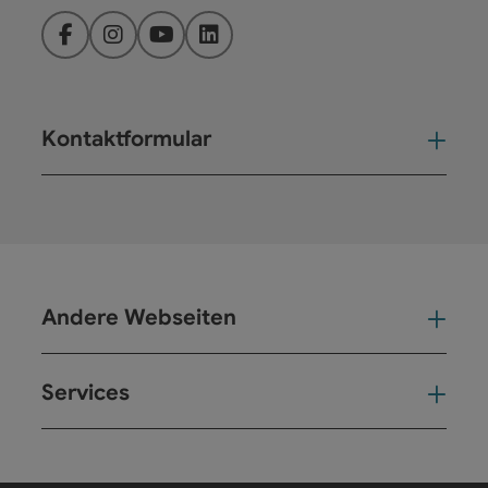
Facebook
Instagram
YouTube
LinkedIn
Kontaktformular
Kont
Andere Webseiten
And
Services
Ser