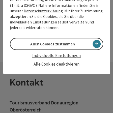
Haibach ob der Donau
Hotel.
(1) lit. a DSGVO). Nähere Informationen finden Sie in
Öffnungszeiten
Montag geöffnet
Dienstag geöffnet
Mittwoch geöffnet
Donnerstag geöffnet
Freitag geöffnet
Samstag geöffnet
Sonntag geöffnet
Feiertag geöffnet
MO
DI
MI
DO
FR
SA
SO
FE
unserer
Datenschutzerklärung
. Mit Ihrer Zustimmung
akzeptieren Sie die Cookies, die Sie über die
individuellen Einstellungen selbst verwalten und
jederzeit widerrufen können.
Allen Cookies zustimmen
Individuelle Einstellungen
Alle Cookies deaktivieren
Kontakt
Tourismusverband Donauregion
Oberösterreich