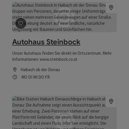
Beitrag merken
: Autohaus Steinbock
Autohaus Steinbock
Unser Autohaus finden Sie direkt im Ortszentrum. Mehr
Informationen: www.steinbock.co.at
Haibach ob der Donau
Öffnungszeiten
Montag geöffnet
Dienstag geöffnet
Mittwoch geöffnet
Donnerstag geöffnet
Freitag geöffnet
MO
DI
MI
DO
FR