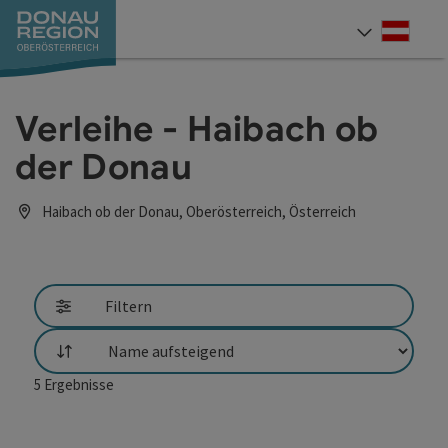
Accesskey
Accesskey
Accesskey
Accesskey
Accesskey
Accesskey
Zum Inhalt
Zur Navigation
Zum Seitenanfang
Zur Kontaktseite
Zum Impressum
Zur Startseite
[0]
[7]
[1]
[5]
[3]
[2]
Deut
Sprach
Verleihe - Haibach ob
der Donau
Haibach ob der Donau, Oberösterreich, Österreich
Filtern
Sortierung
5
Ergebnisse