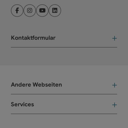
Facebook
Instagram
YouTube
LinkedIn
Kontaktformular
Kont
Andere Webseiten
And
Services
Ser