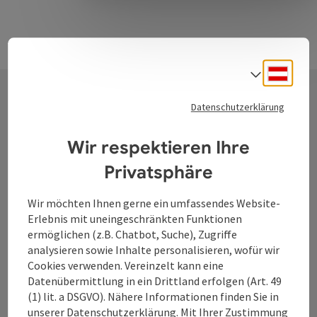
Deuts
Sprach
Datenschutzerklärung
Kontakt
Wir respektieren Ihre
Privatsphäre
Tourismusverband Donauregion
Oberösterreich
Wir möchten Ihnen gerne ein umfassendes Website-
Erlebnis mit uneingeschränkten Funktionen
WGD Donau Oberösterreich Tourismus
ermöglichen (z.B. Chatbot, Suche), Zugriffe
GmbH
analysieren sowie Inhalte personalisieren, wofür wir
Cookies verwenden. Vereinzelt kann eine
Lindengasse 9
Datenübermittlung in ein Drittland erfolgen (Art. 49
4040 Linz
(1) lit. a DSGVO). Nähere Informationen finden Sie in
unserer
Datenschutzerklärung
. Mit Ihrer Zustimmung