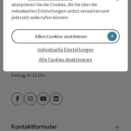
akzeptieren Sie die Cookies, die Sie über die
+43 732 7277 - 888
individuellen Einstellungen selbst verwalten und
jederzeit widerrufen können.
info@donauregion.at
Allen Cookies zustimmen
Fax: +43 732 7277 - 804
Individuelle Einstellungen
Öffnungszeiten:
Alle Cookies deaktivieren
Montag – Donnerstag: 8–12 Uhr und 13–16 Uhr
Freitag: 8–13 Uhr
Facebook
Instagram
YouTube
LinkedIn
Kontaktformular