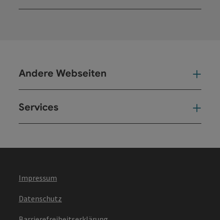
Kont
Andere Webseiten
And
Services
Ser
Impressum
Datenschutz
Barrierefreiheitserklärung