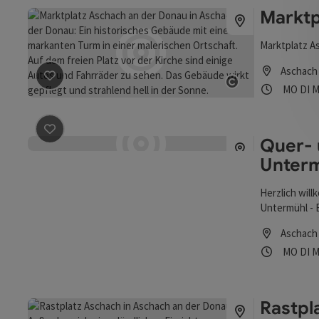
Marktp
Marktplatz A
Aschach
Öffnung
Mon
D
MO
DI
M
Beitrag merken
: Marktplatz Aschach an der Donau
Copyright öff
Quer- 
Beitrag merken
: Quer- und Längsfähre Kaiserhof - Un
Unterm
Herzlich wil
Untermühl -
Aschach
Öffnung
Mon
D
MO
DI
M
Rastpl