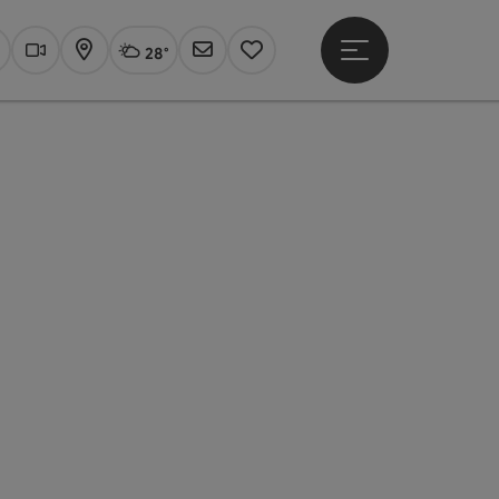
28°
Hauptmenü öffne
Aktuelles Wetter
Linz, wolkig
uchen
Webcams
Karte
Newsletter
Merkzettel