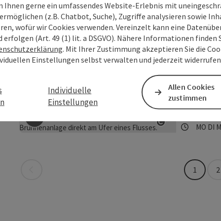
 Ihnen gerne ein umfassendes Website-Erlebnis mit uneingesch
und bietet I
Aschach
ermöglichen (z.B. Chatbot, Suche), Zugriffe analysieren sowie Inh
Donauradweg
eren, wofür wir Cookies verwenden. Vereinzelt kann eine Datenübe
Öffnung
Mon
D
MO
DI
M
Beitrag merken
: Römer-Rastplatz Aschach
Copyright öff
d erfolgen (Art. 49 (1) lit. a DSGVO). Nähere Informationen finden S
enschutzerklärung
. Mit Ihrer Zustimmung akzeptieren Sie die Cook
ividuellen Einstellungen selbst verwalten und jederzeit widerrufe
Schiff
Strom-km: 216
Allen Cookies
s
Individuelle
Rohrponton L
zustimmen
en
Einstellungen
Infrastruktur
Aschach
Entfernung n
Öffnung
Mon
D
MO
DI
M
Beitrag merken
: Schiffsanlegestelle Aschach
Salzburg: 137
Copyright öff
Informationen
Schopper- u
Seite zurück
1
2