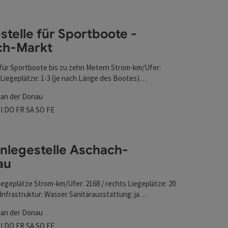
l verfeinert werden kann. Die Ergebnisse in der Liste werd
stelle für Sportboote -
ch-Markt
 für Sportboote bis zu zehn Metern Strom-km/Ufer:
 Liegeplätze: 1-3 (je nach Länge des Bootes)
 Markt Aschach
 an der Donau
oote - Aschach-Markt
szeiten
tag geöffnet
ienstag geöffnet
Mittwoch geöffnet
Donnerstag geöffnet
Freitag geöffnet
Samstag geöffnet
Sonntag geöffnet
Feiertag geöffnet
I
DO
FR
SA
SO
FE
nlegestelle Aschach-
au
iegeplätze Strom-km/Ufer: 2168 / rechts Liegeplätze: 20
a Infrastruktur: Wasser Sanitärausstattung: ja
 im Gasthof Sonstiges: Campingplatz, 7 km ins Zentrum
 an der Donau
h
szeiten
tag geöffnet
ienstag geöffnet
Mittwoch geöffnet
Donnerstag geöffnet
Freitag geöffnet
Samstag geöffnet
Sonntag geöffnet
Feiertag geöffnet
I
DO
FR
SA
SO
FE