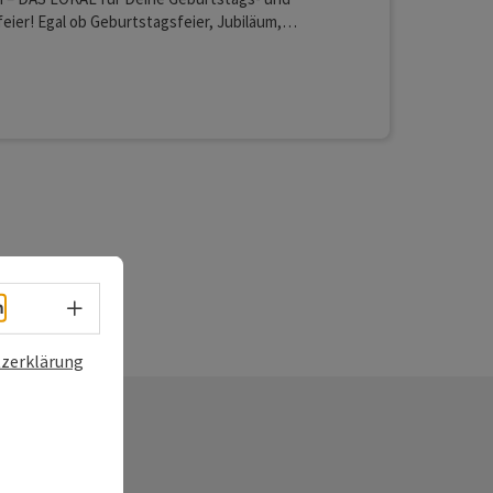
eier! Egal ob Geburtstagsfeier, Jubiläum,
ation, oder Public Viewing. Die FEIEREI ist ein
sgestattetes Lokal für Deine ganz persönliche
Lan (kostenlos)
Du kannst die FEIEREI an jedem Tag der Woche für
taltungen mieten. Bei uns kannst Du Deine
gsgetränke selbst mitbringen und sparen.
Sprachwahl - Menü öffnen
h
zerklärung