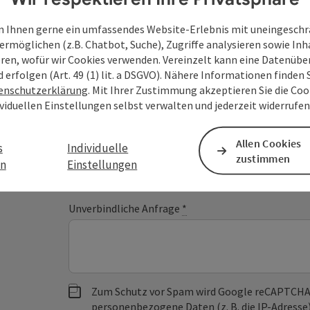
Deine Anfrage an di
 Ihnen gerne ein umfassendes Website-Erlebnis mit uneingesch
ermöglichen (z.B. Chatbot, Suche), Zugriffe analysieren sowie Inh
Oberösterreich
eren, wofür wir Cookies verwenden. Vereinzelt kann eine Datenübe
d erfolgen (Art. 49 (1) lit. a DSGVO). Nähere Informationen finden S
enschutzerklärung
. Mit Ihrer Zustimmung akzeptieren Sie die Cook
ividuellen Einstellungen selbst verwalten und jederzeit widerrufe
Felder mit
*
sind Pflichtfelder
Allen Cookies
Vorname
Nachname
s
Individuelle
zustimmen
en
Einstellungen
Unverbindliche Anfrage
*
Zum Schutz vor Spam wird Google reCAPTCHA
personenbezogene Daten (z. B. die IP-Adresse