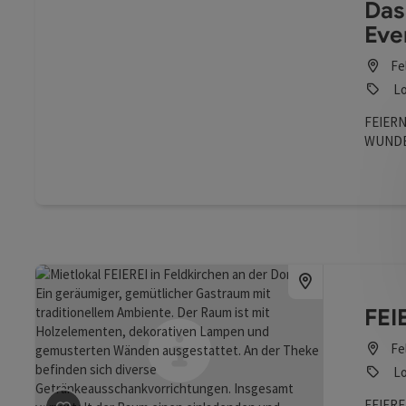
Das
Eve
Fe
Lo
FEIERN
WUNDE
UND IH
FEI
Fe
Lo
FEIERE