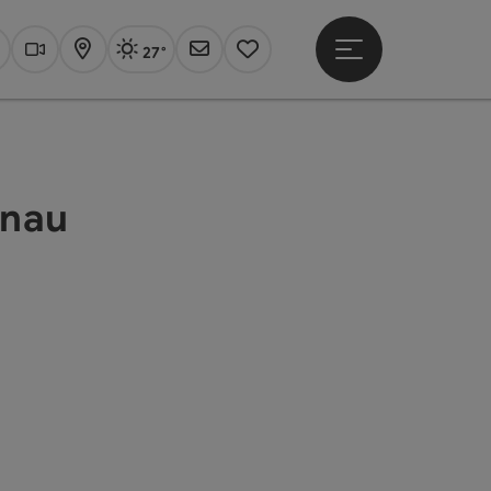
27°
Hauptmenü öffne
Aktuelles Wetter
Linz, sonnig
uchen
Webcams
Karte
Newsletter
Merkzettel
onau