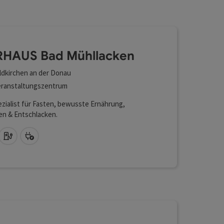
l verfeinert werden kann. Die Ergebnisse in der Liste werd
HAUS Bad Mühllacken
ldkirchen an der Donau
ranstaltungszentrum
zialist für Fasten, bewusste Ernährung,
en & Entschlacken.
Lan (kostenlos)
Auto Ladestation
Bike Ladestation
n