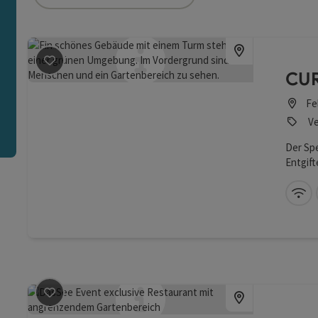
ie Liste stehen Filter zur Verfügung mit denen die Auswah
n
Beitrag merken
: CURHAUS Bad Mühllacken
CUR
Fe
Ve
Der Spe
Entgift
W-
Beitrag merken
: DasSee – Event exclusive Eventlocatio