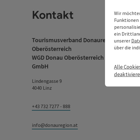
Kontakt
Wir möchten
Funktionen 
personalisi
ein Drittlan
Tourismusverband Donauregion
unserer
Dat
über die ind
Oberösterreich
WGD Donau Oberösterreich Tourismus
GmbH
Alle Cookie
deaktivier
Lindengasse 9
4040 Linz
+43 732 7277 - 888
info@donauregion.at