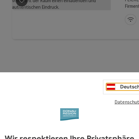
Firmenf
Beitrag merken
: Mietlokal FEIEREI
Präsent
voll au
W-
Feier. 
Verans
Lieblin
Deutsc
Datenschut
Wir respektieren Ihre Privatsphäre