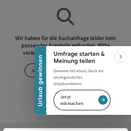
Banner einklappen
Wir haben für die Suchanfrage leider kein
passendes Ergebnis gefunden. Bitte
verändern Sie die Filterfunktionen!
Umfrage starten &
Urlaub gewinnen
Bann
Meinung teilen
Jetzt alle Filter zurücksetzen
Gewinne mit etwas Glück ein
unvergessliches
Urlaubserlebnis!
Jetzt
mitmachen