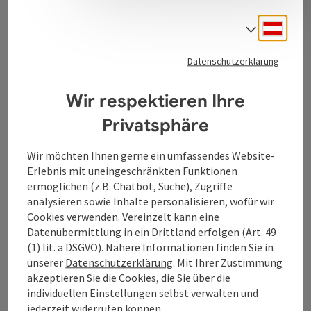
Deuts
Sprach
Kontakt
Datenschutzerklärung
Tourismusverband Donauregion
Wir respektieren Ihre
Oberösterreich
Privatsphäre
WGD Donau Oberösterreich Tourismus
GmbH
Wir möchten Ihnen gerne ein umfassendes Website-
Erlebnis mit uneingeschränkten Funktionen
Lindengasse 9
ermöglichen (z.B. Chatbot, Suche), Zugriffe
4040 Linz
analysieren sowie Inhalte personalisieren, wofür wir
Cookies verwenden. Vereinzelt kann eine
Datenübermittlung in ein Drittland erfolgen (Art. 49
+43 732 7277 - 888
(1) lit. a DSGVO). Nähere Informationen finden Sie in
unserer
Datenschutzerklärung
. Mit Ihrer Zustimmung
akzeptieren Sie die Cookies, die Sie über die
info@donauregion.at
individuellen Einstellungen selbst verwalten und
jederzeit widerrufen können.