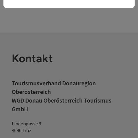
Kontakt
Tourismusverband Donauregion
Oberösterreich
WGD Donau Oberösterreich Tourismus
GmbH
Lindengasse 9
4040 Linz