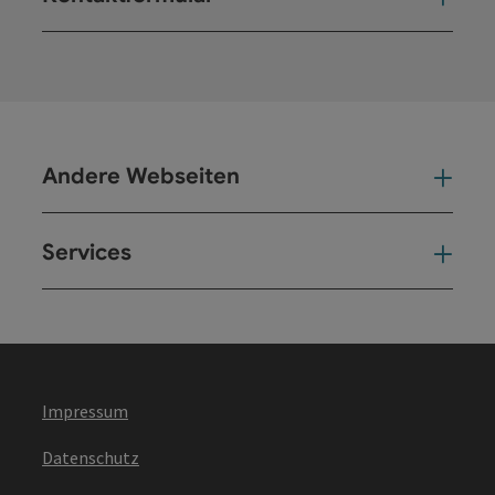
Kont
Andere Webseiten
And
Services
Ser
Impressum
Datenschutz