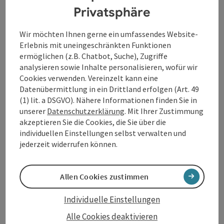
Privatsphäre
Wir möchten Ihnen gerne ein umfassendes Website-
Erlebnis mit uneingeschränkten Funktionen
ermöglichen (z.B. Chatbot, Suche), Zugriffe
analysieren sowie Inhalte personalisieren, wofür wir
Beitrag merken
: VAZ (Veranstaltungszentrum)
Cookies verwenden. Vereinzelt kann eine
VAZ (Veranstaltungszentrum)
Datenübermittlung in ein Drittland erfolgen (Art. 49
(1) lit. a DSGVO). Nähere Informationen finden Sie in
Andorf
unserer
Datenschutzerklärung
. Mit Ihrer Zustimmung
Veranstaltungszentrum
akzeptieren Sie die Cookies, die Sie über die
individuellen Einstellungen selbst verwalten und
Ihre Location für besondere Anlässe
jederzeit widerrufen können.
Direkt im Zentrum
Allen Cookies zustimmen
Individuelle Einstellungen
Alle Cookies deaktivieren