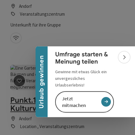
Andorf
Veranstaltungszentrum
Unterkunft für ihre Gruppe
Banner einklappen
W-Lan (kostenlos)
Umfrage starten &
Urlaub gewinnen
Bann
Meinung teilen
Gewinne mit etwas Glück ein
unvergessliches
©
Urlaubserlebnis!
Beitrag merken
: Punkt.1 (Pfarr- & Kulturwerkstatt Ando
Copyri
Punkt.1 (Pfarr- &
Jetzt
mitmachen
Kulturwerkstatt Andorf)
Andorf
Location , Veranstaltungszentrum