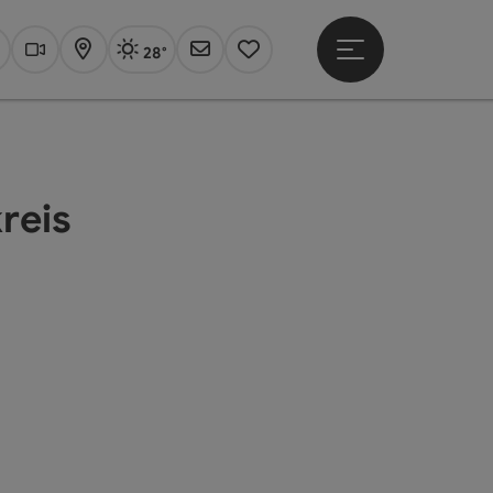
28°
Hauptmenü öffne
Aktuelles Wetter
Linz, sonnig
uchen
Webcams
Karte
Newsletter
Merkzettel
reis