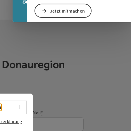
Jetzt mitmachen
e Donauregion
Sprachwahl - Menü öffnen
h
E-Mail
*
zerklärung