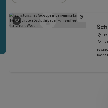
ie Liste stehen Filter zur Verfügung mit denen die Auswah
n
Beitrag merken
: Schloss Altenhof
Sch
Pf
Ve
In wun
Ranna u
sich se
befinde