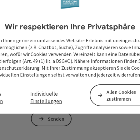
Unverbindliche Anfrage
*
Wir respektieren Ihre Privatsphäre
 Ihnen gerne ein umfassendes Website-Erlebnis mit uneingesch
Zum Schutz vor Spam wird Google reCAPTCHA
ermöglichen (z.B. Chatbot, Suche), Zugriffe analysieren sowie Inh
personenbezogene Daten (z. B. die IP-Adresse
eren, wofür wir Cookies verwenden. Vereinzelt kann eine Datenübe
Absenden des Formulars werden die dafür erfor
d erfolgen (Art. 49 (1) lit. a DSGVO). Nähere Informationen finden S
ist eine Kontaktaufnahme jederzeit per E-Ma
enschutzerklärung
. Mit Ihrer Zustimmung akzeptieren Sie die Cook
ividuellen Einstellungen selbst verwalten und jederzeit widerrufe
Deine bekannt gegebenen Daten (E-Mail-Adresse, A
WGD Donau Oberösterreich Tourismus GmbH ausschl
Allen Cookies
Anfrage verwendet und nur dann weitergegeben, wen
s
Individuelle
zustimmen
touristische Leistungsträger) zu beantworten ist. 
en
Einstellungen
Senden