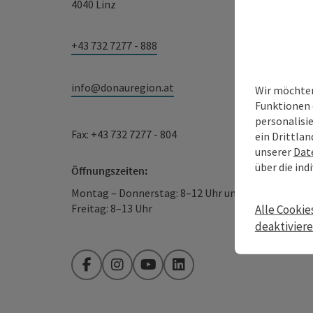
4040 Linz
+43 732 7277 - 888
info@donauregion.at
Wir möchten
Funktionen 
personalisi
Fax: +43 732 7277 - 804
ein Drittlan
unserer
Dat
über die ind
Öffnungszeiten:
Montag – Donnerstag: 8–12 Uhr und 13–16 Uhr
Freitag: 8–13 Uhr
Alle Cookie
deaktivier
Facebook
Instagram
YouTube
LinkedIn