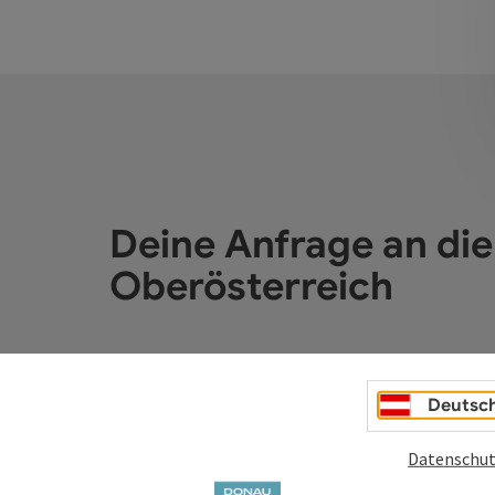
Deine Anfrage an di
Oberösterreich
Felder mit
*
sind Pflichtfelder
Deutsc
Vorname
Nachname
Datenschut