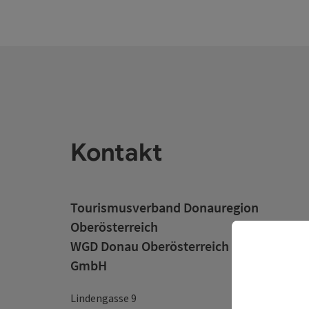
Kontakt
Tourismusverband Donauregion
Oberösterreich
WGD Donau Oberösterreich Tourismus
GmbH
Lindengasse 9