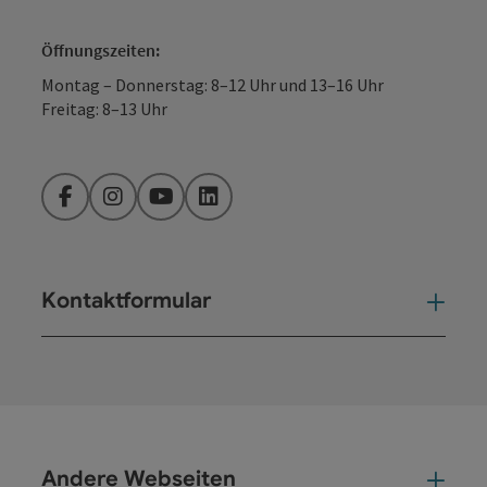
Öffnungszeiten:
Montag – Donnerstag: 8–12 Uhr und 13–16 Uhr
Freitag: 8–13 Uhr
Facebook
Instagram
YouTube
LinkedIn
Kontaktformular
Kont
Andere Webseiten
And