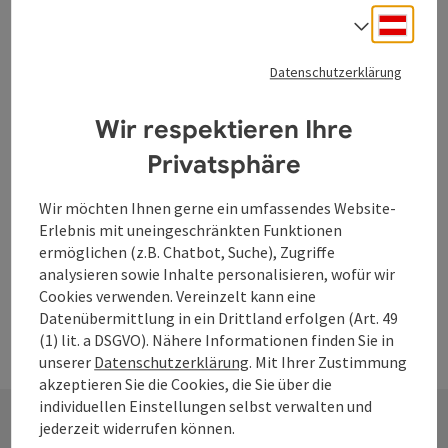
Deuts
Wilhering
Sprach
Veranstaltungszentrum
Datenschutzerklärung
Sie können über die Marktgemeinde Wilhering verschiedene
Räumlichkeiten in der Musikschule Wilhering (ehemaliges
Wir respektieren Ihre
Hofrichterhaus) für private Zwecke anmieten. Gebäude von
historischer Bedeutung. Im Gebäude befindet sich auch die
W-Lan (kostenlos)
Direkt im Zentrum
Privatsphäre
Musikschule Wilhering, der Trauungssaal und der
Gemeinderatssaal der Marktgemeinde Wilhering.
Wir möchten Ihnen gerne ein umfassendes Website-
Erlebnis mit uneingeschränkten Funktionen
ermöglichen (z.B. Chatbot, Suche), Zugriffe
analysieren sowie Inhalte personalisieren, wofür wir
Cookies verwenden. Vereinzelt kann eine
Datenübermittlung in ein Drittland erfolgen (Art. 49
(1) lit. a DSGVO). Nähere Informationen finden Sie in
unserer
Datenschutzerklärung
. Mit Ihrer Zustimmung
akzeptieren Sie die Cookies, die Sie über die
individuellen Einstellungen selbst verwalten und
jederzeit widerrufen können.