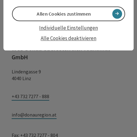
Kontakt
Allen Cookies zustimmen
Individuelle Einstellungen
Tourismusverband Donauregion
Alle Cookies deaktivieren
Oberösterreich
WGD Donau Oberösterreich Tourismus
GmbH
Lindengasse 9
4040 Linz
+43 732 7277 - 888
info@donauregion.at
Fax: +43 732 7277 - 804