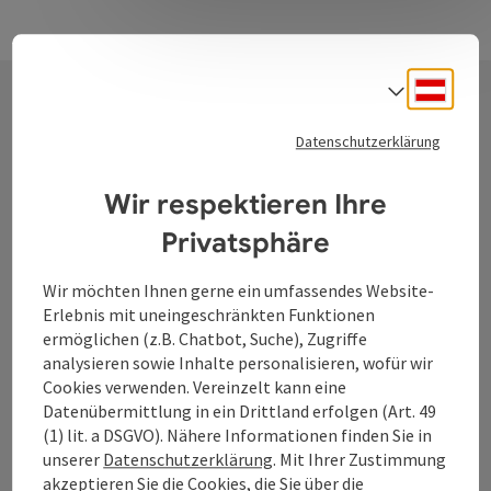
Deuts
Sprach
Kontakt
Datenschutzerklärung
Wir respektieren Ihre
Tourismusverband Donauregion
Privatsphäre
Oberösterreich
Wir möchten Ihnen gerne ein umfassendes Website-
WGD Donau Oberösterreich Tourismus
Erlebnis mit uneingeschränkten Funktionen
GmbH
ermöglichen (z.B. Chatbot, Suche), Zugriffe
analysieren sowie Inhalte personalisieren, wofür wir
Lindengasse 9
Cookies verwenden. Vereinzelt kann eine
4040 Linz
Datenübermittlung in ein Drittland erfolgen (Art. 49
(1) lit. a DSGVO). Nähere Informationen finden Sie in
unserer
Datenschutzerklärung
. Mit Ihrer Zustimmung
+43 732 7277 - 888
akzeptieren Sie die Cookies, die Sie über die