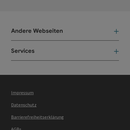
Andere Webseiten
And
Services
Ser
Impressum
Datenschutz
Barrierefreiheitserklärung
AGBs