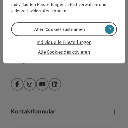
individuellen Einstellungen selbst verwalten und
jederzeit widerrufen können.
info@donauregion.at
Allen Cookies zustimmen
Fax: +43 732 7277 - 804
Individuelle Einstellungen
Öffnungszeiten:
Alle Cookies deaktivieren
Montag – Donnerstag: 8–12 Uhr und 13–16 Uhr
Freitag: 8–13 Uhr
Facebook
Instagram
YouTube
LinkedIn
Kontaktformular
Kont