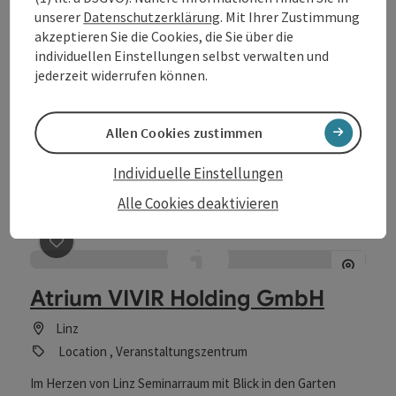
unserer
Datenschutzerklärung
. Mit Ihrer Zustimmung
Beitrag merken
: Ars Electronica Center
akzeptieren Sie die Cookies, die Sie über die
individuellen Einstellungen selbst verwalten und
Ars Electronica Center
jederzeit widerrufen können.
Linz
Location , Veranstaltungszentrum
Allen Cookies zustimmen
Lage an der Donau Deep Space 8K Interaktives Museum
Leuchtfassade mit 40.000 LEDs Visionäre Inszenierungen
Individuelle Einstellungen
Restaurant Qube im Dachgeschoß, mietbar
Alle Cookies deaktivieren
Beitrag merken
: Atrium VIVIR Holding GmbH
Atrium VIVIR Holding GmbH
Linz
Location , Veranstaltungszentrum
Im Herzen von Linz Seminarraum mit Blick in den Garten