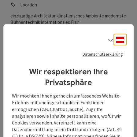
Location
einzigartige Architektur künstlerisches Ambiente modernste
Bühnentechnik internationales Flair
Auto Ladestation
Deuts
Sprach
Datenschutzerklärung
Beitrag merken
: Arena Event GmbH
Wir respektieren Ihre
Arena Event GmbH
Privatsphäre
Linz
Wir möchten Ihnen gerne ein umfassendes Website-
Veranstaltungszentrum
Erlebnis mit uneingeschränkten Funktionen
modernes Design & stimmiges Ambiente technisch
ermöglichen (z.B. Chatbot, Suche), Zugriffe
hochwertige Grundausstattung einzigartiges Flair eines
analysieren sowie Inhalte personalisieren, wofür wir
Stadions Werbemöglichkeiten auf LED Walls & Big Screens
Cookies verwenden. Vereinzelt kann eine
im Herzen von Österreich gelegen
Datenübermittlung in ein Drittland erfolgen (Art. 49
(1) lit. a DSGVO). Nähere Informationen finden Sie in