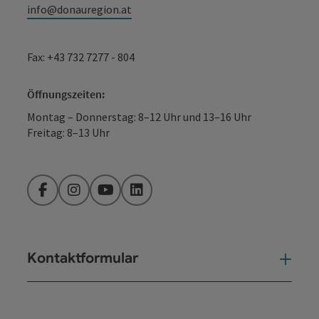
info@donauregion.at
Fax: +43 732 7277 - 804
Öffnungszeiten:
Montag – Donnerstag: 8–12 Uhr und 13–16 Uhr
Freitag: 8–13 Uhr
Facebook
Instagram
YouTube
LinkedIn
Kontaktformular
Kont