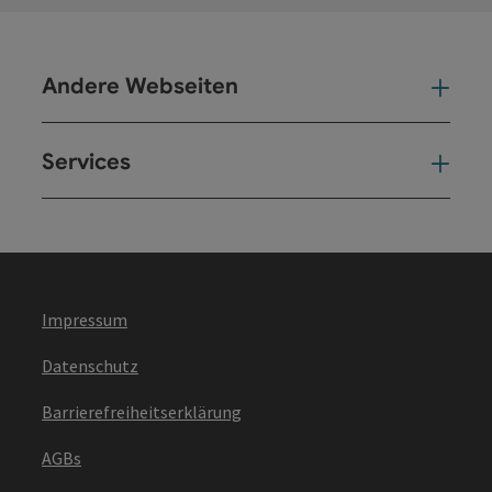
Andere Webseiten
And
Services
Ser
Impressum
Datenschutz
Barrierefreiheitserklärung
AGBs