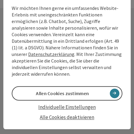
Wir möchten Ihnen gerne ein umfassendes Website-
Erlebnis mit uneingeschränkten Funktionen
ermöglichen (z.B. Chatbot, Suche), Zugriffe
analysieren sowie Inhalte personalisieren, wofür wir
Kontakt
Cookies verwenden. Vereinzelt kann eine
Datenübermittlung in ein Drittland erfolgen (Art. 49
(1) lit. a DSGVO). Nähere Informationen finden Sie in
unserer
Datenschutzerklärung
. Mit Ihrer Zustimmung
Tourismusverband Donauregion
akzeptieren Sie die Cookies, die Sie über die
Oberösterreich
individuellen Einstellungen selbst verwalten und
WGD Donau Oberösterreich Tourismus
jederzeit widerrufen können.
GmbH
Allen Cookies zustimmen
Lindengasse 9
4040 Linz
Individuelle Einstellungen
Alle Cookies deaktivieren
+43 732 7277 - 888