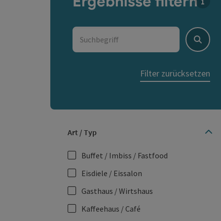
Ergebnisse filtern
Für d
Suchbegriff
Suche
Filter zurücksetzen
Art / Typ
Buffet / Imbiss / Fastfood
Eisdiele / Eissalon
Gasthaus / Wirtshaus
Kaffeehaus / Café