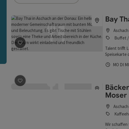
ie Liste stehen Filter zur Verfügung mit denen die Auswah
Bay Th
n
Aschach
Buffet /
Talent trifft 
Beitrag merken
: Bay Thai
Speisekarte 
aus heimisch
Öffnungs
Mont
Di
MO
DI
M
und diese lä
Bäcker
Beitrag merken
: Bäckerei, Café und Konditorei Moser
Moser
Aschach
Kaffeeh
Wir schaffen