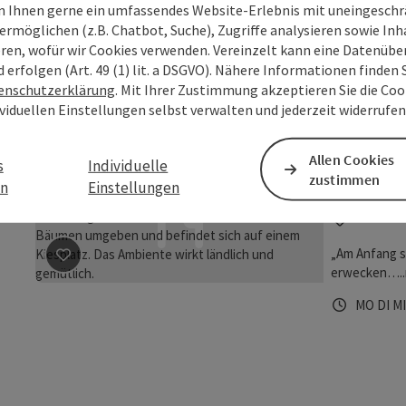
Restaur
 Ihnen gerne ein umfassendes Website-Erlebnis mit uneingesch
ermöglichen (z.B. Chatbot, Suche), Zugriffe analysieren sowie Inh
NEU: Schöner
eren, wofür wir Cookies verwenden. Vereinzelt kann eine Datenübe
Samstag 17.0
d erfolgen (Art. 49 (1) lit. a DSGVO). Nähere Informationen finden S
Tischreservie
enschutzerklärung
. Mit Ihrer Zustimmung akzeptieren Sie die Cook
Öffnungs
Diens
Mit
DI
MI
D
die Pizzeria 
ividuellen Einstellungen selbst verwalten und jederzeit widerrufe
und wird als 
Restaurant f
sich trifft,
Pressh
Allen Cookies
s
Individuelle
oder Bier un
zustimmen
en
Einstellungen
Aschach
„Am Anfang s
erwecken…..n
Beitrag merken
: Presshaus Aschach
Öffnungs
Mont
Di
MO
DI
M