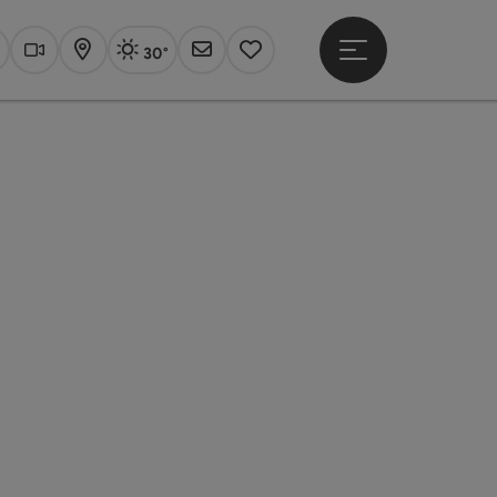
30°
Hauptmenü öffne
Aktuelles Wetter
Linz, sonnig
uchen
Webcams
Karte
Newsletter
Merkzettel