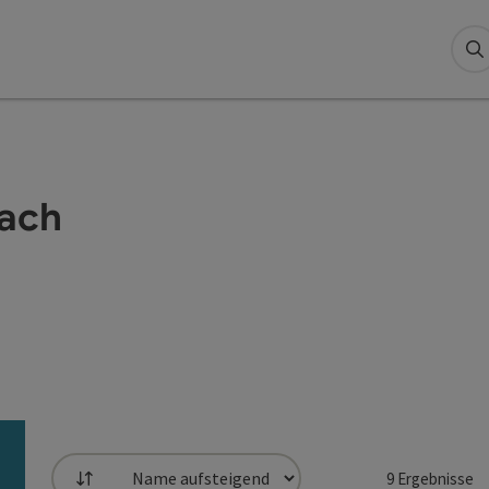
S
hach
9
Ergebnisse
Sortierung