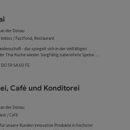
l verfeinert werden kann. Die Ergebnisse in der Liste werd
ai
 an der Donau
 Imbiss / Fastfood, Restaurant
Leidenschaft - das spiegelt sich in der vielfältigen
der Thai Küche wieder. Sorgfältig zubereitete Speisen
en Produkten zeichnen die Bay Thai Speisekarte aus
zeiten
ag geöffnet
enstag geöffnet
Mittwoch geöffnet
Donnerstag geöffnet
Freitag geöffnet
Samstag geöffnet
Sonntag geöffnet
Feiertag geöffnet
I
DO
FR
SA
SO
FE
sst bestimmt keine kulinarischen Wünsche offen.
ei, Café und Konditorei
 an der Donau
aus / Café
 für unsere Kunden innovative Produkte in höchster