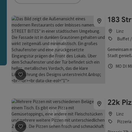
ie Liste stehen Filter zur Verfügung mit denen die Auswah
183 Str
n
Linz
Buffet /
Gemeinsam mi
Stadt genieße
Öffnungs
Mont
Di
MO
DI
M
Beitrag merken
: 183 Street Bites
22k Pi
Linz
Pizzeria