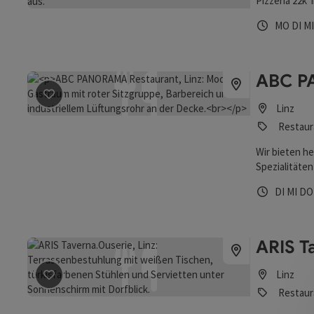
Pizzeria 22k 
Beitrag merken
: 22k Pizza
Öffnungs
Mont
Di
MO
DI
M
ABC P
Beitrag merken
: ABC PANORAMA Restaurant
Linz
Restaur
Wir bieten he
Spezialitäten
Panorama in g
Öffnungs
Diens
Mit
DI
MI
D
ARIS T
Linz
Beitrag merken
: ARIS Taverna.Ouserie
Restaur