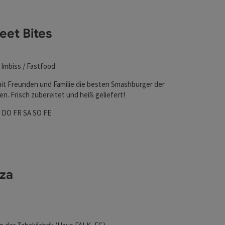
l verfeinert werden kann. Die Ergebnisse in der Liste werd
eet Bites
 Imbiss / Fastfood
t Freunden und Familie die besten Smashburger der
n. Frisch zubereitet und heiß geliefert!
zeiten
ag geöffnet
enstag geöffnet
Mittwoch geöffnet
Donnerstag geöffnet
Freitag geöffnet
Samstag geöffnet
Sonntag geöffnet
Feiertag geöffnet
I
DO
FR
SA
SO
FE
zza