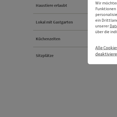
Wir möchten
Haustiere erlaubt
Funktionen 
personalisi
ein Drittlan
Lokal mit Gastgarten
unserer
Dat
über die ind
Küchenzeiten
Alle Cookie
deaktivier
Sitzplätze