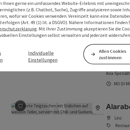
 Ihnen gerne ein umfassendes Website-Erlebnis mit uneingesch
Die größte J
ermöglichen (z.B. Chatbot, Suche), Zugriffe analysieren sowie Inh
LentiaCity in
eren, wofür wir Cookies verwenden. Vereinzelt kann eine Datenübe
Öffnungs
Mont
Di
MO
DI
M
d erfolgen (Art. 49 (1) lit. a DSGVO). Nähere Informationen finden S
enschutzerklärung
. Mit Ihrer Zustimmung akzeptieren Sie die Cook
ividuellen Einstellungen selbst verwalten und jederzeit widerrufe
Akakik
Allen Cookies
s
Individuelle
Linz
zustimmen
en
Einstellungen
Beitrag merken
: Akakiko - Passage Linz
Restaur
Asia-Speziali
Öffnungs
Mont
Di
MO
DI
M
Alarab
Beitrag merken
: Alarabe Restaurant
Linz
Restaur