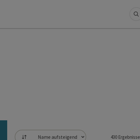
S
430
Ergebnisse
Sortierung