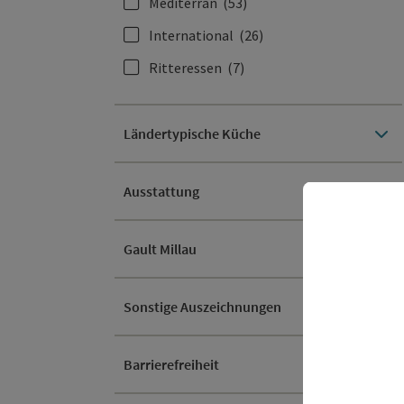
Mediterran
(53)
International
(26)
Ritteressen
(7)
Ländertypische Küche
Ausstattung
Gault Millau
Sonstige Auszeichnungen
Barrierefreiheit