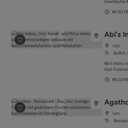
Griechische 
Öffnungs
Mittw
Do
MI
DO
F
Abi's 
Beitrag merken
: Abi's Imbiss
Linz
Buffet /
Abi's Imbiss 
Fast-Food wi
eine Verkauf
Öffnungs
Mont
Di
MO
DI
M
Innenraum.
Agatho
Beitrag merken
: Agathon - Restaurant - Bar
Linz
Restaur