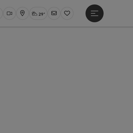
29°
Hauptmenü öffne
Aktuelles Wetter
Linz, stark bewölkt
uchen
Webcams
Karte
Newsletter
Merkzettel