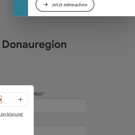
Jetzt mitmachen
e Donauregion
E-Mail
*
Sprachwahl - Menü öffnen
h
zerklärung