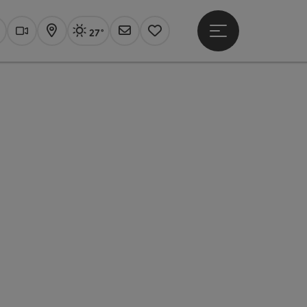
27°
Hauptmenü öffne
Aktuelles Wetter
Linz, sonnig
uchen
Webcams
Karte
Newsletter
Merkzettel