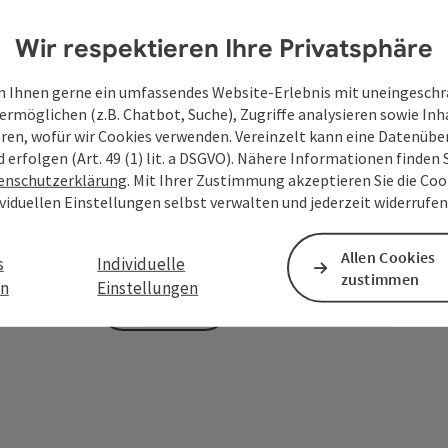
Wir respektieren Ihre Privatsphäre
Zum Schutz vor Spam wird Google reCAPTCHA
 Ihnen gerne ein umfassendes Website-Erlebnis mit uneingesch
personenbezogene Daten (z. B. die IP-Adresse
ermöglichen (z.B. Chatbot, Suche), Zugriffe analysieren sowie Inh
Absenden des Formulars werden die dafür erfor
eren, wofür wir Cookies verwenden. Vereinzelt kann eine Datenübe
ist eine Kontaktaufnahme jederzeit per E-Ma
d erfolgen (Art. 49 (1) lit. a DSGVO). Nähere Informationen finden S
enschutzerklärung
. Mit Ihrer Zustimmung akzeptieren Sie die Cook
Deine bekannt gegebenen Daten (E-Mail-Adresse, A
ividuellen Einstellungen selbst verwalten und jederzeit widerrufe
WGD Donau Oberösterreich Tourismus GmbH ausschl
Anfrage verwendet und nur dann weitergegeben, wen
touristische Leistungsträger) zu beantworten ist. 
Allen Cookies
s
Individuelle
zustimmen
en
Einstellungen
Senden