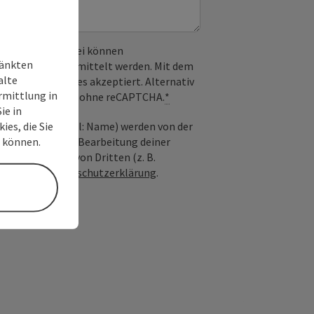
 verwendet. Dabei können
ränkten
) an Google übermittelt werden. Mit dem
alte
derlichen Cookies akzeptiert. Alternativ
rmittlung in
il möglich – ganz ohne reCAPTCHA.
*
ie in
ies, die Sie
nfrage; optional: Name) werden von der
n können.
ießlich für die Bearbeitung deiner
n die Anfrage von Dritten (z. B.
Siehe auch
Datenschutzerklärung
.