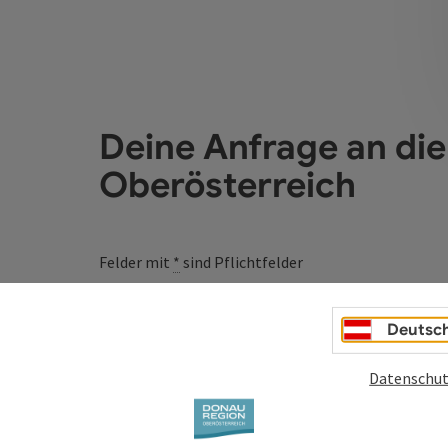
Deine Anfrage an di
Oberösterreich
Felder mit
*
sind Pflichtfelder
Vorname
Nachname
Deutsc
Datenschut
Unverbindliche Anfrage
*