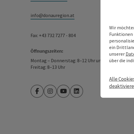
info@donauregion.at
Wir möchten
Funktionen 
Fax: +43 732 7277 - 804
personalisi
ein Drittlan
Öffnungszeiten:
unserer
Dat
über die ind
Montag – Donnerstag: 8–12 Uhr und 13–16 Uhr
Freitag: 8–13 Uhr
Alle Cookie
deaktivier
Facebook
Instagram
YouTube
LinkedIn