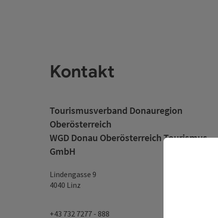
Kontakt
Tourismusverband Donauregion
Oberösterreich
WGD Donau Oberösterreich Tourismus
GmbH
Lindengasse 9
4040 Linz
+43 732 7277 - 888