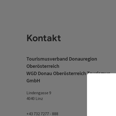
Kontakt
Tourismusverband Donauregion
Oberösterreich
WGD Donau Oberösterreich Tourismus
GmbH
Lindengasse 9
4040 Linz
+43 732 7277 - 888