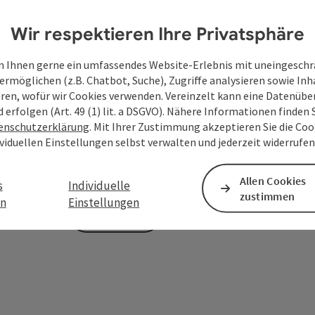
Wir respektieren Ihre Privatsphäre
Zum Schutz vor Spam wird Google reCAPTCHA
 Ihnen gerne ein umfassendes Website-Erlebnis mit uneingesch
personenbezogene Daten (z. B. die IP-Adresse
ermöglichen (z.B. Chatbot, Suche), Zugriffe analysieren sowie Inh
Absenden des Formulars werden die dafür erfor
eren, wofür wir Cookies verwenden. Vereinzelt kann eine Datenübe
ist eine Kontaktaufnahme jederzeit per E-Ma
d erfolgen (Art. 49 (1) lit. a DSGVO). Nähere Informationen finden S
enschutzerklärung
. Mit Ihrer Zustimmung akzeptieren Sie die Cook
Deine bekannt gegebenen Daten (E-Mail-Adresse, A
ividuellen Einstellungen selbst verwalten und jederzeit widerrufe
WGD Donau Oberösterreich Tourismus GmbH ausschl
Anfrage verwendet und nur dann weitergegeben, wen
touristische Leistungsträger) zu beantworten ist. 
Allen Cookies
s
Individuelle
zustimmen
en
Einstellungen
Senden