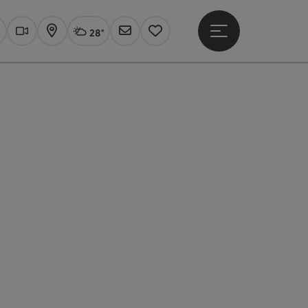
28°
Hauptmenü öffne
Aktuelles Wetter
Linz, wolkig
uchen
Webcams
Karte
Newsletter
Merkzettel