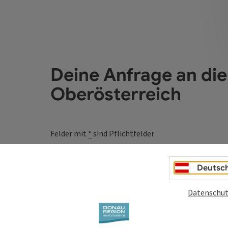
Deine Anfrage an di
Oberösterreich
Felder mit
*
sind Pflichtfelder
Vorname
Nachname
Deutsc
Datenschut
Unverbindliche Anfrage
*