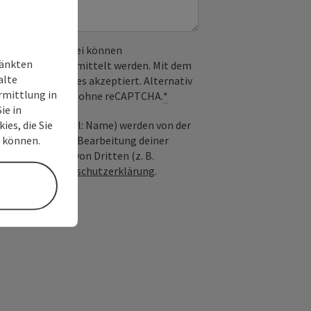
 verwendet. Dabei können
ränkten
) an Google übermittelt werden. Mit dem
alte
derlichen Cookies akzeptiert. Alternativ
rmittlung in
il möglich – ganz ohne reCAPTCHA.
*
ie in
ies, die Sie
nfrage; optional: Name) werden von der
n können.
ießlich für die Bearbeitung deiner
n die Anfrage von Dritten (z. B.
Siehe auch
Datenschutzerklärung
.