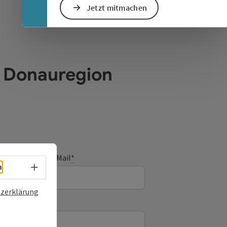
Jetzt mitmachen
e Donauregion
E-Mail
*
Sprachwahl - Menü öffnen
h
zerklärung