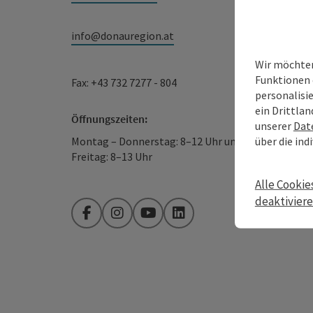
info@donauregion.at
Wir möchten
Funktionen 
Fax: +43 732 7277 - 804
personalisi
ein Drittlan
Öffnungszeiten:
unserer
Dat
über die ind
Montag – Donnerstag: 8–12 Uhr und 13–16 Uhr
Freitag: 8–13 Uhr
Alle Cookie
deaktivier
Facebook
Instagram
YouTube
LinkedIn