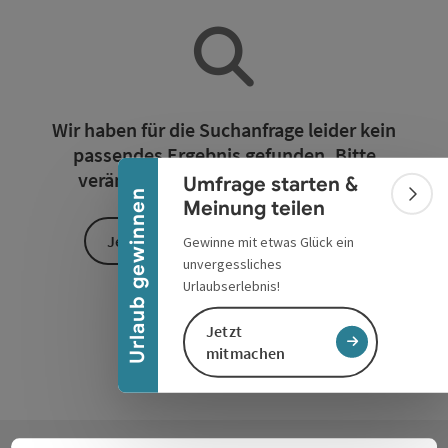
Banner einklappen
Wir haben für die Suchanfrage leider kein
passendes Ergebnis gefunden. Bitte
verändern Sie die Filterfunktionen!
Umfrage starten &
Urlaub gewinnen
Bann
Meinung teilen
Jetzt alle Filter zurücksetzen
Gewinne mit etwas Glück ein
unvergessliches
Urlaubserlebnis!
Jetzt
mitmachen