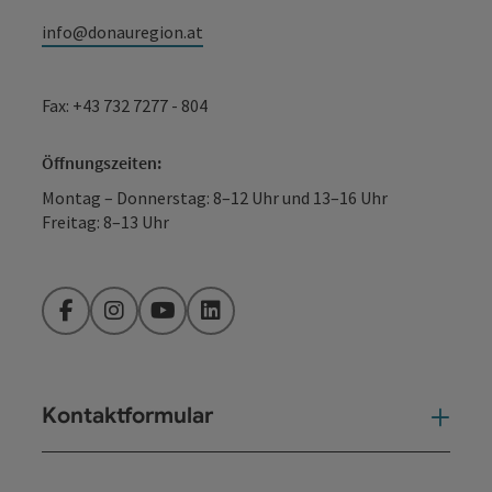
info@donauregion.at
Fax: +43 732 7277 - 804
Öffnungszeiten:
Montag – Donnerstag: 8–12 Uhr und 13–16 Uhr
Freitag: 8–13 Uhr
Facebook
Instagram
YouTube
LinkedIn
Kontaktformular
Kont