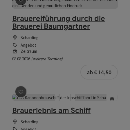
Beitrag merken
: Brauereiführung durch die Brauerei 
Brauereiführung durch die
Brauerei Baumgartner
Schärding
Angebot
Zeitraum
08.08.2026
(weitere Termine)
buchba
ab € 14,50
Beitrag merken
: Brauerlebnis am Schiff
Brauerlebnis am Schiff
Schärding
Angebot