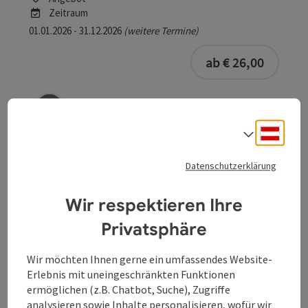
Zeitraum
01.01.2026 - 31.12.2026
(weitere Termine)
buchba
ab € 26,00
Beitrag merken
: Die Magie einer Nacht
Deuts
Sprach
Die Magie einer Nacht
Datenschutzerklärung
Schärding
Angebot
Wir respektieren Ihre
Zeitraum
Privatsphäre
09.02.2026 - 30.12.2026
(weitere Termine)
buchba
ab € 124,00
Wir möchten Ihnen gerne ein umfassendes Website-
Erlebnis mit uneingeschränkten Funktionen
ermöglichen (z.B. Chatbot, Suche), Zugriffe
analysieren sowie Inhalte personalisieren, wofür wir