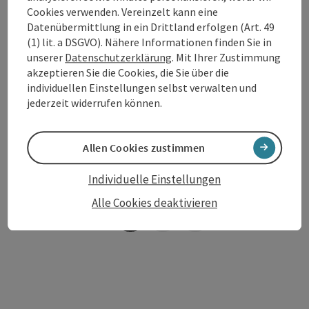
Cookies verwenden. Vereinzelt kann eine
Beitrag merken
: Heilfasten
Datenübermittlung in ein Drittland erfolgen (Art. 49
Heilfasten
(1) lit. a DSGVO). Nähere Informationen finden Sie in
unserer
Datenschutzerklärung
. Mit Ihrer Zustimmung
Schärding
akzeptieren Sie die Cookies, die Sie über die
Angebot
individuellen Einstellungen selbst verwalten und
Zeitraum
jederzeit widerrufen können.
28.12.2025 - 03.01.2027
(weitere Termine)
Allen Cookies zustimmen
ab € 1.406,00
Individuelle Einstellungen
Alle Cookies deaktivieren
Seite zurück
Seite 
1
…
4