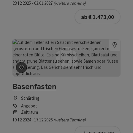
28.12.2025 - 03.01.2027
(weitere Termine)
buchba
ab € 1.473,00
Beitrag merken
: Basenfasten
Basenfasten
Schärding
Angebot
Zeitraum
19.12.2024 - 17.12.2026
(weitere Termine)
buchba