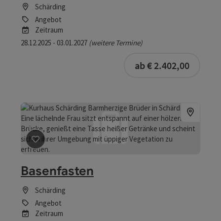
Schärding
Angebot
Zeitraum
28.12.2025 - 03.01.2027
(weitere Termine)
buchba
ab € 2.402,00
Beitrag merken
: Basenfasten
Basenfasten
Schärding
Angebot
Zeitraum