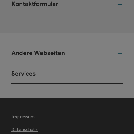
Kontaktformular
Kont
Andere Webseiten
And
Services
Ser
Impressum
Datenschutz