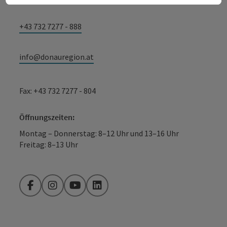
+43 732 7277 - 888
info@donauregion.at
Fax: +43 732 7277 - 804
Öffnungszeiten:
Montag – Donnerstag: 8–12 Uhr und 13–16 Uhr
Freitag: 8–13 Uhr
Facebook
Instagram
YouTube
LinkedIn