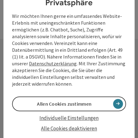
Privatsphäre
Wir möchten Ihnen gerne ein umfassendes Website-
Erlebnis mit uneingeschränkten Funktionen
ermöglichen (z.B. Chatbot, Suche), Zugriffe
analysieren sowie Inhalte personalisieren, wofür wir
Cookies verwenden. Vereinzelt kann eine
Datenübermittlung in ein Drittland erfolgen (Art. 49
(1) lit. a DSGVO). Nähere Informationen finden Sie in
Kontakt
unserer
Datenschutzerklärung
. Mit Ihrer Zustimmung
akzeptieren Sie die Cookies, die Sie über die
individuellen Einstellungen selbst verwalten und
jederzeit widerrufen können.
Tourismusverband Donauregion
Oberösterreich
Allen Cookies zustimmen
WGD Donau Oberösterreich Tourismus
GmbH
Individuelle Einstellungen
Alle Cookies deaktivieren
Lindengasse 9
4040 Linz