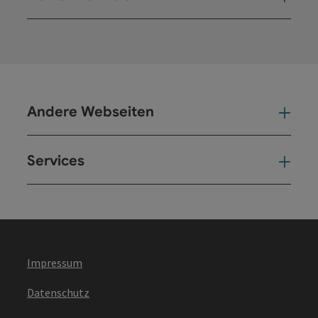
Kont
Andere Webseiten
And
Services
Ser
Impressum
Datenschutz