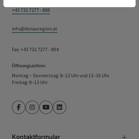
+43 732 7277 - 888
info@donauregion.at
Fax: +43 732 7277 - 804
Öffnungszeiten:
Montag – Donnerstag: 8–12 Uhr und 13–16 Uhr
Freitag: 8–13 Uhr
Facebook
Instagram
YouTube
LinkedIn
Kontaktformular