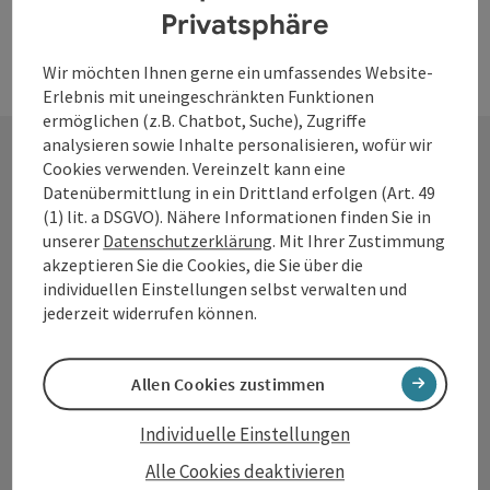
Privatsphäre
Wir möchten Ihnen gerne ein umfassendes Website-
Erlebnis mit uneingeschränkten Funktionen
ermöglichen (z.B. Chatbot, Suche), Zugriffe
analysieren sowie Inhalte personalisieren, wofür wir
Cookies verwenden. Vereinzelt kann eine
Kontakt
Datenübermittlung in ein Drittland erfolgen (Art. 49
(1) lit. a DSGVO). Nähere Informationen finden Sie in
unserer
Datenschutzerklärung
. Mit Ihrer Zustimmung
akzeptieren Sie die Cookies, die Sie über die
individuellen Einstellungen selbst verwalten und
Tourismusverband Donauregion
jederzeit widerrufen können.
Oberösterreich
WGD Donau Oberösterreich Tourismus
GmbH
Allen Cookies zustimmen
Individuelle Einstellungen
Lindengasse 9
4040 Linz
Alle Cookies deaktivieren