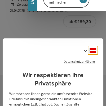
mitmachen
Zeitraum
25.04.2026 - 10.10.2026
(weitere Termine)
buchba
ab € 159,30
Deuts
Sprach
Datenschutzerklärung
Wir respektieren Ihre
Privatsphäre
Kontakt
Wir möchten Ihnen gerne ein umfassendes Website-
Erlebnis mit uneingeschränkten Funktionen
ermöglichen (z.B. Chatbot, Suche), Zugriffe