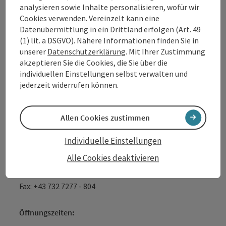
analysieren sowie Inhalte personalisieren, wofür wir
Tourismusverband Donauregion
Cookies verwenden. Vereinzelt kann eine
Oberösterreich
Datenübermittlung in ein Drittland erfolgen (Art. 49
(1) lit. a DSGVO). Nähere Informationen finden Sie in
WGD Donau Oberösterreich Tourismus
unserer
Datenschutzerklärung
. Mit Ihrer Zustimmung
GmbH
akzeptieren Sie die Cookies, die Sie über die
individuellen Einstellungen selbst verwalten und
Lindengasse 9
jederzeit widerrufen können.
4040 Linz
Allen Cookies zustimmen
+43 732 7277 - 888
Individuelle Einstellungen
info@donauregion.at
Alle Cookies deaktivieren
Fax: +43 732 7277 - 804
Öffnungszeiten: