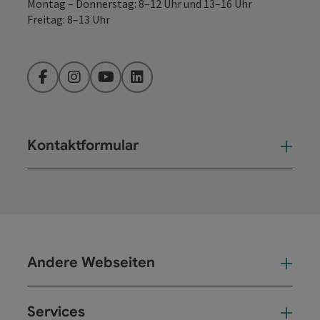
Montag – Donnerstag: 8–12 Uhr und 13–16 Uhr
Freitag: 8–13 Uhr
Facebook
Instagram
YouTube
LinkedIn
Kontaktformular
Kont
Andere Webseiten
And
Services
Ser