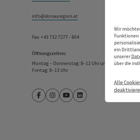
info@donauregion.at
Wir möchten
Funktionen 
Fax: +43 732 7277 - 804
personalisi
ein Drittlan
Öffnungszeiten:
unserer
Dat
über die ind
Montag – Donnerstag: 8–12 Uhr und 13–16 Uhr
Freitag: 8–13 Uhr
Alle Cookie
deaktivier
Facebook
Instagram
YouTube
LinkedIn