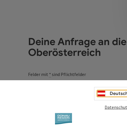
Deine Anfrage an di
Oberösterreich
Felder mit
*
sind Pflichtfelder
Vorname
Nachname
Deutsc
Datenschut
Unverbindliche Anfrage
*