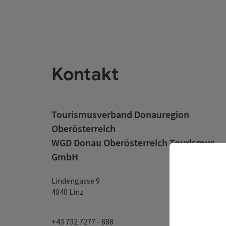
Kontakt
Tourismusverband Donauregion
Oberösterreich
WGD Donau Oberösterreich Tourismus
GmbH
Lindengasse 9
4040 Linz
+43 732 7277 - 888