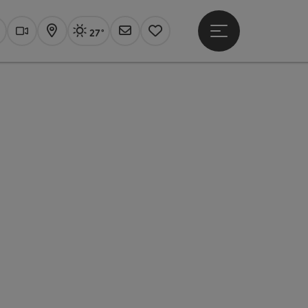
27°
Hauptmenü öffne
Aktuelles Wetter
Linz, sonnig
uchen
Webcams
Karte
Newsletter
Merkzettel