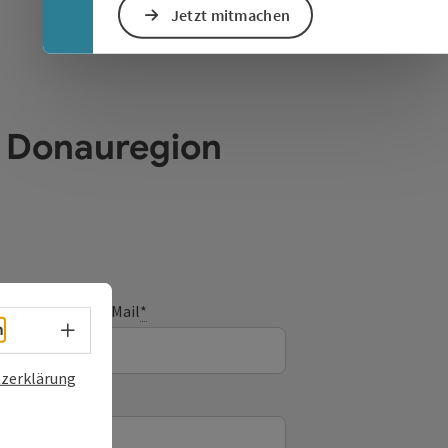
Jetzt mitmachen
e Donauregion
E-Mail
*
Sprachwahl - Menü öffnen
h
zerklärung