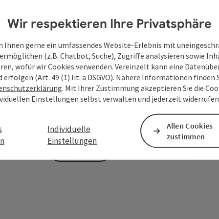
Wir respektieren Ihre Privatsphäre
Zum Schutz vor Spam wird Google reCAPTCHA
 Ihnen gerne ein umfassendes Website-Erlebnis mit uneingesch
personenbezogene Daten (z. B. die IP-Adresse
ermöglichen (z.B. Chatbot, Suche), Zugriffe analysieren sowie Inh
Absenden des Formulars werden die dafür erfor
eren, wofür wir Cookies verwenden. Vereinzelt kann eine Datenübe
ist eine Kontaktaufnahme jederzeit per E-Ma
d erfolgen (Art. 49 (1) lit. a DSGVO). Nähere Informationen finden S
enschutzerklärung
. Mit Ihrer Zustimmung akzeptieren Sie die Cook
Deine bekannt gegebenen Daten (E-Mail-Adresse, A
ividuellen Einstellungen selbst verwalten und jederzeit widerrufe
WGD Donau Oberösterreich Tourismus GmbH ausschl
Anfrage verwendet und nur dann weitergegeben, wen
touristische Leistungsträger) zu beantworten ist. 
Allen Cookies
s
Individuelle
zustimmen
en
Einstellungen
Senden