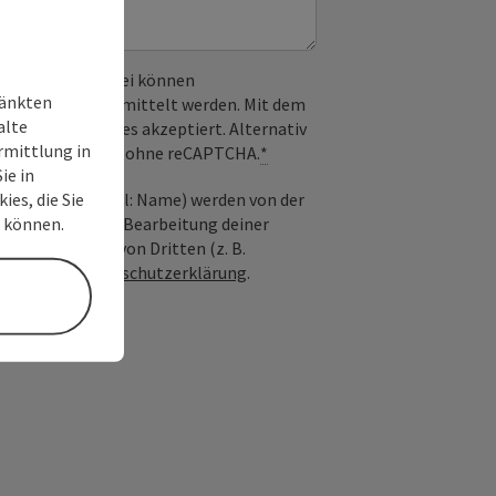
 verwendet. Dabei können
ränkten
) an Google übermittelt werden. Mit dem
alte
derlichen Cookies akzeptiert. Alternativ
rmittlung in
il möglich – ganz ohne reCAPTCHA.
*
ie in
ies, die Sie
nfrage; optional: Name) werden von der
n können.
ießlich für die Bearbeitung deiner
n die Anfrage von Dritten (z. B.
Siehe auch
Datenschutzerklärung
.