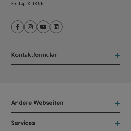
Freitag: 8–13 Uhr
Facebook
Instagram
YouTube
LinkedIn
Kontaktformular
Kont
Andere Webseiten
And
Services
Ser