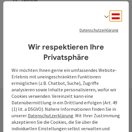
Zeitraum
06.08.2026, 10:00 - 17:00
(weitere Termine)
Deuts
Sprach
ab € 5,00
Datenschutzerklärung
Wir respektieren Ihre
Privatsphäre
Wir möchten Ihnen gerne ein umfassendes Website-
Erlebnis mit uneingeschränkten Funktionen
ermöglichen (z.B. Chatbot, Suche), Zugriffe
analysieren sowie Inhalte personalisieren, wofür wir
Cookies verwenden. Vereinzelt kann eine
Datenübermittlung in ein Drittland erfolgen (Art. 49
(1) lit. a DSGVO). Nähere Informationen finden Sie in
Kontakt
unserer
Datenschutzerklärung
. Mit Ihrer Zustimmung
akzeptieren Sie die Cookies, die Sie über die
individuellen Einstellungen selbst verwalten und