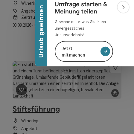
Banner einklappen
Wilhering
Umfrage starten &
Urlaub gewinnen
Bann
Meinung teilen
Angebot
Zeitraum
Gewinne mit etwas Glück ein
03.09.2026 - 05.09.2026
(weitere Termine)
unvergessliches
buchba
Urlaubserlebnis!
ab € 120,00
Jetzt
mitmachen
©
Beitrag merken
: Stiftsführung
Copyrig
Stiftsführung
Wilhering
Angebot