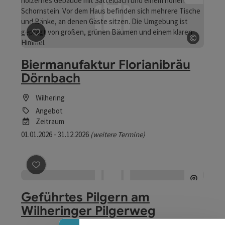
©
Beitrag merken
: Biermanufaktur Florianibräu Dörnbac
Copyrig
Biermanufaktur Florianibräu
Dörnbach
Wilhering
Angebot
Zeitraum
01.01.2026 - 31.12.2026
(weitere Termine)
Beitrag merken
: Geführtes Pilgern am Wilheringer Pil
Geführtes Pilgern am
Wilheringer Pilgerweg