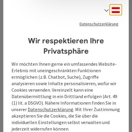
Kontakt
Deuts
Sprach
Datenschutzerklärung
Tourismusverband Donauregion
Wir respektieren Ihre
Oberösterreich
Privatsphäre
WGD Donau Oberösterreich Tourismus
GmbH
Wir möchten Ihnen gerne ein umfassendes Website-
Erlebnis mit uneingeschränkten Funktionen
Lindengasse 9
ermöglichen (z.B. Chatbot, Suche), Zugriffe
4040 Linz
analysieren sowie Inhalte personalisieren, wofür wir
Cookies verwenden. Vereinzelt kann eine
Datenübermittlung in ein Drittland erfolgen (Art. 49
+43 732 7277 - 888
(1) lit. a DSGVO). Nähere Informationen finden Sie in
unserer
Datenschutzerklärung
. Mit Ihrer Zustimmung
info@donauregion.at
akzeptieren Sie die Cookies, die Sie über die
individuellen Einstellungen selbst verwalten und
jederzeit widerrufen können.