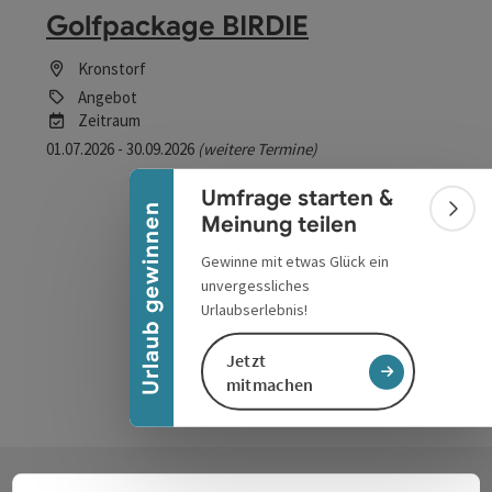
Golfpackage BIRDIE
Kronstorf
Banner einklappen
Angebot
Zeitraum
01.07.2026 - 30.09.2026
(weitere Termine)
buchba
Umfrage starten &
ab € 237,00
Urlaub gewinnen
Bann
Meinung teilen
Gewinne mit etwas Glück ein
unvergessliches
Urlaubserlebnis!
Jetzt
mitmachen