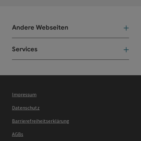
Andere Webseiten
And
Services
Ser
Impressum
Datenschutz
Barrierefreiheitserklärung
AGBs