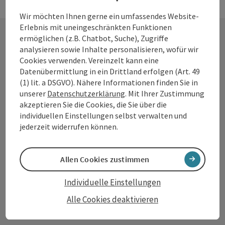
Wir möchten Ihnen gerne ein umfassendes Website-
Erlebnis mit uneingeschränkten Funktionen
ermöglichen (z.B. Chatbot, Suche), Zugriffe
analysieren sowie Inhalte personalisieren, wofür wir
Kontakt
Cookies verwenden. Vereinzelt kann eine
Datenübermittlung in ein Drittland erfolgen (Art. 49
(1) lit. a DSGVO). Nähere Informationen finden Sie in
unserer
Datenschutzerklärung
. Mit Ihrer Zustimmung
Tourismusverband Donauregion
akzeptieren Sie die Cookies, die Sie über die
Oberösterreich
individuellen Einstellungen selbst verwalten und
WGD Donau Oberösterreich Tourismus
jederzeit widerrufen können.
GmbH
Allen Cookies zustimmen
Lindengasse 9
4040 Linz
Individuelle Einstellungen
Alle Cookies deaktivieren
+43 732 7277 - 888