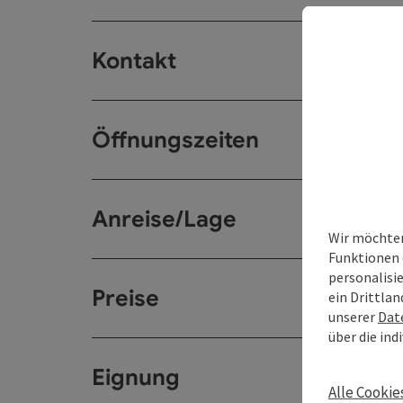
Kontakt
Öffnungszeiten
Anreise/Lage
Wir möchten
Funktionen 
personalisi
Preise
ein Drittlan
unserer
Dat
über die ind
Eignung
Alle Cookie