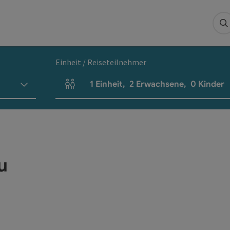
S
Einheit / Reiseteilnehmer
1
Einheit
,
2
Erwachsene
,
0
Kinder
Einheitenanzahl und Personenfelder
u