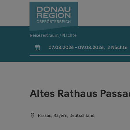
Accesskey
Accesskey
Accesskey
Accesskey
Accesskey
Accesskey
Zum Inhalt
Zur Navigation
Zum Seitenanfang
Zur Kontaktseite
Zum Impressum
Zur Startseite
[0]
[7]
[1]
[5]
[3]
[2]
Reisezeitraum / Nächte
07.08.2026
-
09.08.2026
,
2
Nächte
An- und Abreisefelder
Altes Rathaus Passa
Passau, Bayern, Deutschland