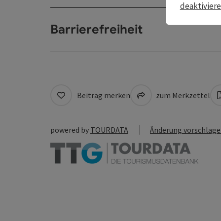
deaktivier
Barrierefreiheit
Beitrag merken
zum Merkzettel
powered by
TOURDATA
Änderung vorschlag