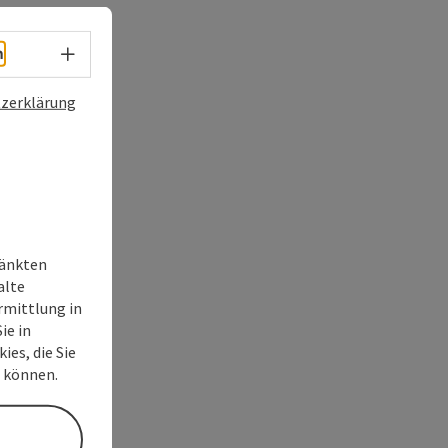
Sprachwahl - Menü öffnen
h
zerklärung
ränkten
alte
rmittlung in
ie in
ies, die Sie
n können.