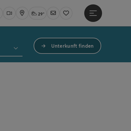
29°
Hauptmenü öffne
Aktuelles Wetter
Linz, stark bewölkt
uchen
Webcams
Karte
Newsletter
Merkzettel
Unterkunft finden