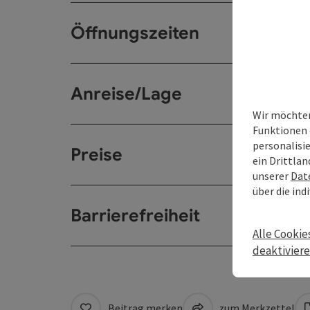
Öffnungszeiten
Anreise/Lage
Wir möchten
Funktionen 
personalisi
Preise
ein Drittlan
unserer
Dat
über die ind
Barrierefreiheit
Alle Cookie
deaktivier
Beitrag merken
zum Merkzettel