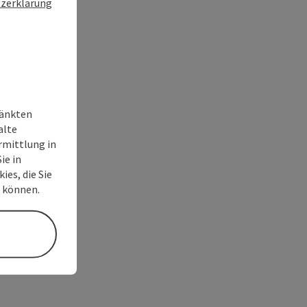
zerklärung
ränkten
alte
rmittlung in
ie in
ies, die Sie
n können.