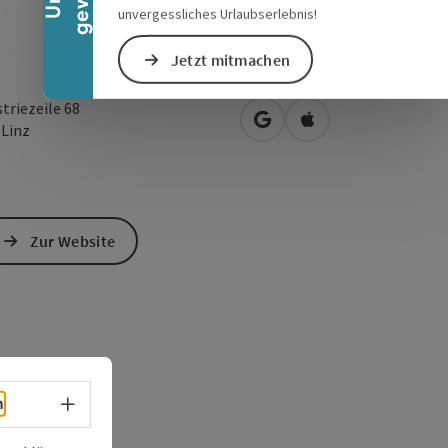
unvergessliches Urlaubserlebnis!
Jetzt mitmachen
triezeile 68
in Google Maps öffnen
in Apple Maps öffn
0
Linz
Zur Website
Sprachwahl - Menü öffnen
h