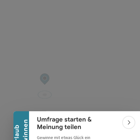
t öffnen
Banner einklappen
Umfrage starten &
n
Bann
Meinung teilen
U
r
l
a
u
b
g
e
w
i
n
n
e
Gewinne mit etwas Glück ein