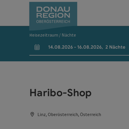
Accesskey
Accesskey
Accesskey
Accesskey
Accesskey
Accesskey
Zum Inhalt
Zur Navigation
Zum Seitenanfang
Zur Kontaktseite
Zum Impressum
Zur Startseite
[0]
[7]
[1]
[5]
[3]
[2]
Reisezeitraum / Nächte
14.08.2026
-
16.08.2026
,
2
Nächte
An- und Abreisefelder
Haribo-Shop
Linz, Oberösterreich, Österreich