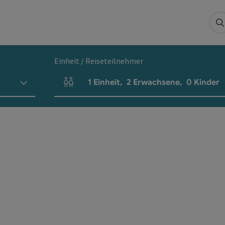
S
Einheit / Reiseteilnehmer
1
Einheit
,
2
Erwachsene
,
0
Kinder
Einheitenanzahl und Personenfelder