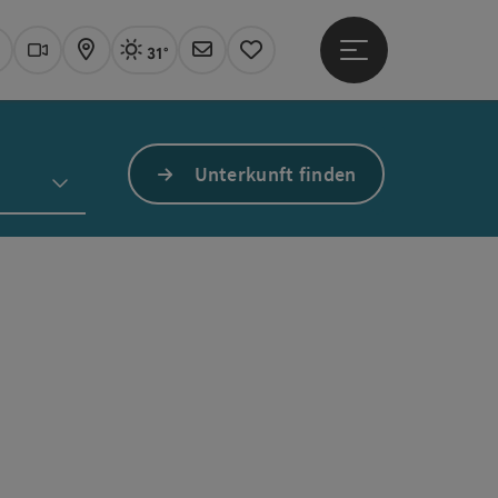
31°
Hauptmenü öffne
Aktuelles Wetter
Linz, sonnig
uchen
Webcams
Karte
Newsletter
Merkzettel
Unterkunft finden