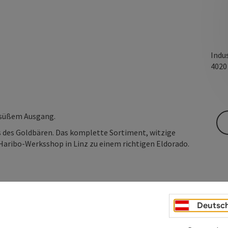
Indus
402
t süßem Ausgang.
s des Goldbären. Das komplette Sortiment, witzige
aribo-Werksshop in Linz zu einem richtigen Eldorado.
Deutsc