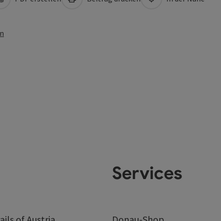
en
Services
ails of Austria
Donau-Shop