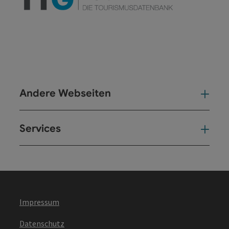
Andere Webseiten
And
Services
Ser
Impressum
Datenschutz