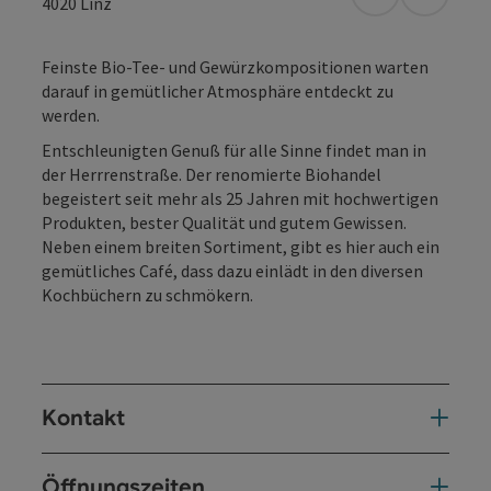
in Google Map
in Apple
4020
Linz
Feinste Bio-Tee- und Gewürzkompositionen warten
darauf in gemütlicher Atmosphäre entdeckt zu
werden.
Entschleunigten Genuß für alle Sinne findet man in
der Herrrenstraße. Der renomierte Biohandel
begeistert seit mehr als 25 Jahren mit hochwertigen
Produkten, bester Qualität und gutem Gewissen.
Neben einem breiten Sortiment, gibt es hier auch ein
gemütliches Café, dass dazu einlädt in den diversen
Kochbüchern zu schmökern.
Kontakt
Öffnungszeiten